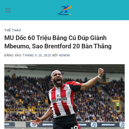
Bỏ
qua
nội
dung
THỂ THAO
MU Dốc 60 Triệu Bảng Cú Đúp Giành
Mbeumo, Sao Brentford 20 Bàn Thắng
ĐĂNG VÀO
THÁNG 6 25, 2025
BỞI
ADMIN