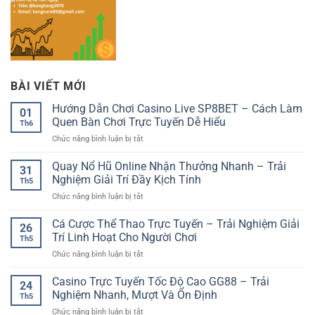
BÀI VIẾT MỚI
Hướng Dẫn Chơi Casino Live SP8BET – Cách Làm
01
Quen Bàn Chơi Trực Tuyến Dễ Hiểu
Th6
ở
Chức năng bình luận bị tắt
Hướng
Dẫn
Quay Nổ Hũ Online Nhận Thưởng Nhanh – Trải
31
Chơi
Nghiệm Giải Trí Đầy Kịch Tính
Th5
Casino
ở
Chức năng bình luận bị tắt
Live
Quay
SP8BET
Nổ
Cá Cược Thể Thao Trực Tuyến – Trải Nghiệm Giải
–
26
Hũ
Cách
Trí Linh Hoạt Cho Người Chơi
Th5
Online
Làm
ở
Chức năng bình luận bị tắt
Nhận
Quen
Cá
Thưởng
Bàn
Cược
Casino Trực Tuyến Tốc Độ Cao GG88 – Trải
Nhanh
Chơi
24
Thể
–
Nghiệm Nhanh, Mượt Và Ổn Định
Trực
Th5
Thao
Trải
Tuyến
ở
Chức năng bình luận bị tắt
Trực