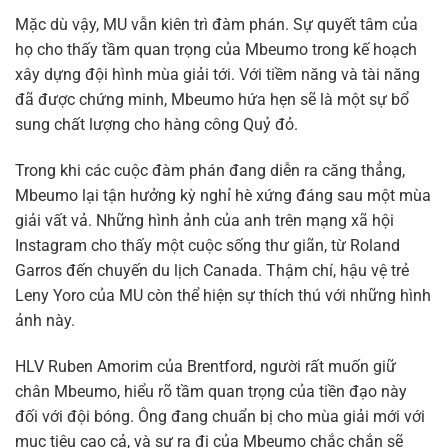
Mặc dù vậy, MU vẫn kiên trì đàm phán. Sự quyết tâm của
họ cho thấy tầm quan trọng của Mbeumo trong kế hoạch
xây dựng đội hình mùa giải tới. Với tiềm năng và tài năng
đã được chứng minh, Mbeumo hứa hẹn sẽ là một sự bổ
sung chất lượng cho hàng công Quỷ đỏ.
Trong khi các cuộc đàm phán đang diễn ra căng thẳng,
Mbeumo lại tận hưởng kỳ nghỉ hè xứng đáng sau một mùa
giải vất vả. Những hình ảnh của anh trên mạng xã hội
Instagram cho thấy một cuộc sống thư giãn, từ Roland
Garros đến chuyến du lịch Canada. Thậm chí, hậu vệ trẻ
Leny Yoro của MU còn thể hiện sự thích thú với những hình
ảnh này.
HLV Ruben Amorim của Brentford, người rất muốn giữ
chân Mbeumo, hiểu rõ tầm quan trọng của tiền đạo này
đối với đội bóng. Ông đang chuẩn bị cho mùa giải mới với
mục tiêu cao cả, và sự ra đi của Mbeumo chắc chắn sẽ