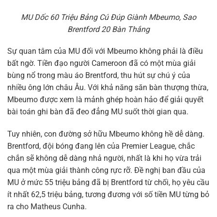
MU Dốc 60 Triệu Bảng Cú Đúp Giành Mbeumo, Sao
Brentford 20 Bàn Thắng
Sự quan tâm của MU đối với Mbeumo không phải là điều
bất ngờ. Tiền đạo người Cameroon đã có một mùa giải
bùng nổ trong màu áo Brentford, thu hút sự chú ý của
nhiều ông lớn châu Âu. Với khả năng săn bàn thượng thừa,
Mbeumo được xem là mảnh ghép hoàn hảo để giải quyết
bài toán ghi bàn đã đeo đẳng MU suốt thời gian qua.
Tuy nhiên, con đường sở hữu Mbeumo không hề dễ dàng.
Brentford, đội bóng đang lên của Premier League, chắc
chắn sẽ không dễ dàng nhả người, nhất là khi họ vừa trải
qua một mùa giải thành công rực rỡ. Đề nghị ban đầu của
MU ở mức 55 triệu bảng đã bị Brentford từ chối, họ yêu cầu
ít nhất 62,5 triệu bảng, tương đương với số tiền MU từng bỏ
ra cho Matheus Cunha.