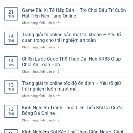
Nghiệm
Dễ
Casino
Tuyến
Giải
Hiểu
Trực
Game Bài Xì Tố Hấp Dẫn – Trò Chơi Đấu Trí Cuốn
–
Trí
21
Tuyến
Trải
Hút Trên Nền Tảng Online
Đầy
Th5
Tốc
Nghiệm
Kịch
ở
Chức năng bình luận bị tắt
Độ
Giải
Tính
Game
Cao
Trí
Bài
Trang giải trí online bảo mật tài khoản – Yếu tố
GG88
Linh
14
Xì
–
quan trọng cho trải nghiệm an toàn
Hoạt
Th5
Tố
Trải
Cho
ở
Chức năng bình luận bị tắt
Hấp
Nghiệm
Người
Trang
Dẫn
Nhanh,
Chơi
giải
Chiến Lược Cược Thể Thao Dài Hạn RR88 Giúp
–
Mượt
14
trí
Trò
Chơi An Toàn Hơn
Và
Th5
online
Chơi
Ổn
ở
Chức năng bình luận bị tắt
bảo
Đấu
Định
Chiến
mật
Trí
Lược
Trang giải trí online tốc độ ổn định – Yếu tố giữ
tài
Cuốn
13
Cược
khoản
trải nghiệm luôn mượt mà
Hút
Th5
Thể
–
Trên
ở
Chức năng bình luận bị tắt
Thao
Yếu
Nền
Trang
Dài
tố
Tảng
giải
Kinh Nghiệm Tránh Thua Liên Tiếp Khi Cá Cược
Hạn
quan
13
Online
trí
RR88
Bóng Đá Online
trọng
Th5
online
Giúp
cho
ở
Chức năng bình luận bị tắt
tốc
Chơi
trải
Kinh
độ
An
nghiệm
Nghiệm
Kinh Nghiệm Soi Kèo Thể Thao Giúp Người Chơi
ổn
Toàn
an