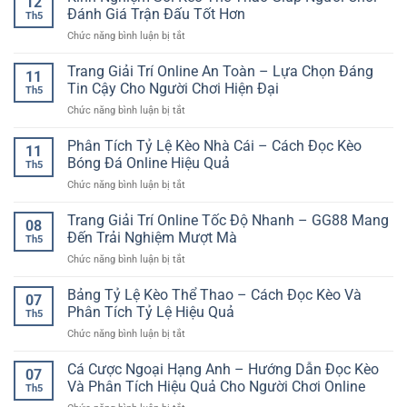
12
Tránh
định
Đánh Giá Trận Đấu Tốt Hơn
Hơn
toàn
Th5
Thua
–
ở
Chức năng bình luận bị tắt
Liên
Yếu
Kinh
Tiếp
tố
Nghiệm
Trang Giải Trí Online An Toàn – Lựa Chọn Đáng
Khi
giữ
11
Soi
Cá
Tin Cậy Cho Người Chơi Hiện Đại
trải
Th5
Kèo
Cược
nghiệm
ở
Chức năng bình luận bị tắt
Thể
Bóng
luôn
Trang
Thao
Đá
mượt
Giải
Phân Tích Tỷ Lệ Kèo Nhà Cái – Cách Đọc Kèo
Giúp
Online
11
mà
Trí
Người
Bóng Đá Online Hiệu Quả
Th5
Online
Chơi
ở
Chức năng bình luận bị tắt
An
Đánh
Phân
Toàn
Giá
Tích
Trang Giải Trí Online Tốc Độ Nhanh – GG88 Mang
–
Trận
08
Tỷ
Lựa
Đến Trải Nghiệm Mượt Mà
Đấu
Th5
Lệ
Chọn
Tốt
ở
Chức năng bình luận bị tắt
Kèo
Đáng
Hơn
Trang
Nhà
Tin
Giải
Bảng Tỷ Lệ Kèo Thể Thao – Cách Đọc Kèo Và
Cái
Cậy
07
Trí
–
Phân Tích Tỷ Lệ Hiệu Quả
Cho
Th5
Online
Cách
Người
ở
Chức năng bình luận bị tắt
Tốc
Đọc
Chơi
Bảng
Độ
Kèo
Hiện
Tỷ
Cá Cược Ngoại Hạng Anh – Hướng Dẫn Đọc Kèo
Nhanh
Bóng
07
Đại
Lệ
–
Và Phân Tích Hiệu Quả Cho Người Chơi Online
Đá
Th5
Kèo
GG88
Online