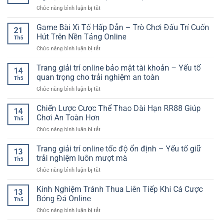
Thao
Trải
Tuyến
ở
Chức năng bình luận bị tắt
Trực
Nghiệm
Dễ
Casino
Tuyến
Giải
Hiểu
Trực
Game Bài Xì Tố Hấp Dẫn – Trò Chơi Đấu Trí Cuốn
–
Trí
21
Tuyến
Trải
Hút Trên Nền Tảng Online
Đầy
Th5
Tốc
Nghiệm
Kịch
ở
Chức năng bình luận bị tắt
Độ
Giải
Tính
Game
Cao
Trí
Bài
Trang giải trí online bảo mật tài khoản – Yếu tố
GG88
Linh
14
Xì
–
quan trọng cho trải nghiệm an toàn
Hoạt
Th5
Tố
Trải
Cho
ở
Chức năng bình luận bị tắt
Hấp
Nghiệm
Người
Trang
Dẫn
Nhanh,
Chơi
giải
Chiến Lược Cược Thể Thao Dài Hạn RR88 Giúp
–
Mượt
14
trí
Trò
Chơi An Toàn Hơn
Và
Th5
online
Chơi
Ổn
ở
Chức năng bình luận bị tắt
bảo
Đấu
Định
Chiến
mật
Trí
Lược
Trang giải trí online tốc độ ổn định – Yếu tố giữ
tài
Cuốn
13
Cược
khoản
trải nghiệm luôn mượt mà
Hút
Th5
Thể
–
Trên
ở
Chức năng bình luận bị tắt
Thao
Yếu
Nền
Trang
Dài
tố
Tảng
giải
Kinh Nghiệm Tránh Thua Liên Tiếp Khi Cá Cược
Hạn
quan
13
Online
trí
RR88
Bóng Đá Online
trọng
Th5
online
Giúp
cho
ở
Chức năng bình luận bị tắt
tốc
Chơi
trải
Kinh
độ