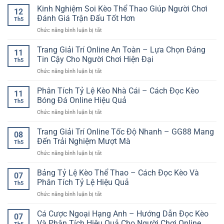
An
nghiệm
Nghiệm
Kinh Nghiệm Soi Kèo Thể Thao Giúp Người Chơi
ổn
Toàn
12
an
Tránh
định
Đánh Giá Trận Đấu Tốt Hơn
Hơn
toàn
Th5
Thua
–
ở
Chức năng bình luận bị tắt
Liên
Yếu
Kinh
Tiếp
tố
Nghiệm
Trang Giải Trí Online An Toàn – Lựa Chọn Đáng
Khi
giữ
11
Soi
Cá
Tin Cậy Cho Người Chơi Hiện Đại
trải
Th5
Kèo
Cược
nghiệm
ở
Chức năng bình luận bị tắt
Thể
Bóng
luôn
Trang
Thao
Đá
mượt
Giải
Phân Tích Tỷ Lệ Kèo Nhà Cái – Cách Đọc Kèo
Giúp
Online
11
mà
Trí
Người
Bóng Đá Online Hiệu Quả
Th5
Online
Chơi
ở
Chức năng bình luận bị tắt
An
Đánh
Phân
Toàn
Giá
Tích
Trang Giải Trí Online Tốc Độ Nhanh – GG88 Mang
–
Trận
08
Tỷ
Lựa
Đến Trải Nghiệm Mượt Mà
Đấu
Th5
Lệ
Chọn
Tốt
ở
Chức năng bình luận bị tắt
Kèo
Đáng
Hơn
Trang
Nhà
Tin
Giải
Bảng Tỷ Lệ Kèo Thể Thao – Cách Đọc Kèo Và
Cái
Cậy
07
Trí
–
Phân Tích Tỷ Lệ Hiệu Quả
Cho
Th5
Online
Cách
Người
ở
Chức năng bình luận bị tắt
Tốc
Đọc
Chơi
Bảng
Độ
Kèo
Hiện
Tỷ
Cá Cược Ngoại Hạng Anh – Hướng Dẫn Đọc Kèo
Nhanh
Bóng
07
Đại
Lệ
–
Và Phân Tích Hiệu Quả Cho Người Chơi Online
Đá