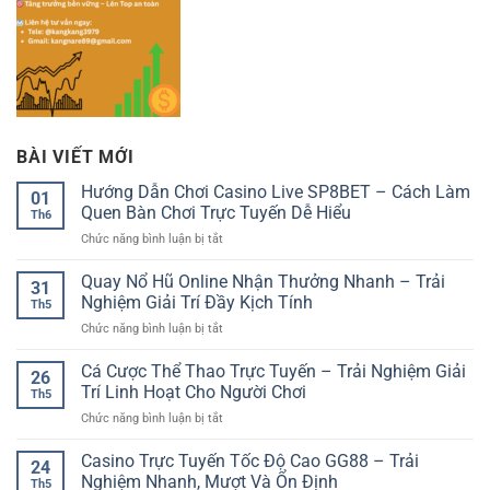
BÀI VIẾT MỚI
Hướng Dẫn Chơi Casino Live SP8BET – Cách Làm
01
Quen Bàn Chơi Trực Tuyến Dễ Hiểu
Th6
ở
Chức năng bình luận bị tắt
Hướng
Dẫn
Quay Nổ Hũ Online Nhận Thưởng Nhanh – Trải
31
Chơi
Nghiệm Giải Trí Đầy Kịch Tính
Th5
Casino
ở
Chức năng bình luận bị tắt
Live
Quay
SP8BET
Nổ
Cá Cược Thể Thao Trực Tuyến – Trải Nghiệm Giải
–
26
Hũ
Cách
Trí Linh Hoạt Cho Người Chơi
Th5
Online
Làm
ở
Chức năng bình luận bị tắt
Nhận
Quen
Cá
Thưởng
Bàn
Cược
Casino Trực Tuyến Tốc Độ Cao GG88 – Trải
Nhanh
Chơi
24
Thể
–
Nghiệm Nhanh, Mượt Và Ổn Định
Trực
Th5