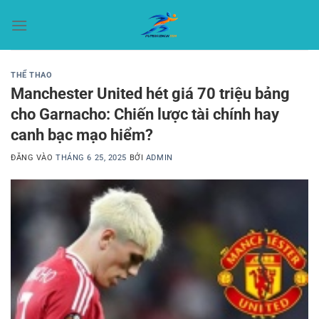
Bỏ
qua
nội
dung
THỂ THAO
Manchester United hét giá 70 triệu bảng
cho Garnacho: Chiến lược tài chính hay
canh bạc mạo hiểm?
ĐĂNG VÀO
THÁNG 6 25, 2025
BỞI
ADMIN