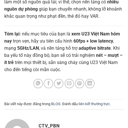
làm một số nguồn quá tải; vì thế, chọn nền tảng có
nhiều
nguồn dự phòng
giúp bạn chuyển nhanh, không lỡ khoảnh
khắc quan trọng như phạt đền, thẻ đỏ hay VAR.
Tóm lại:
nếu mục tiêu của bạn là
xem U23 Việt Nam hôm
nay
trọn vẹn, hãy ưu tiên cấu hình
60fps + low latency
,
mạng
5GHz/LAN
, và nền tảng hỗ trợ
adaptive bitrate
. Khi
ba yếu tố này đồng bộ, bạn sẽ có trải nghiệm
nét – mượt –
ít trễ
trên mọi thiết bị, sẵn sàng cháy cùng U23 Việt Nam
cho đến tiếng còi mãn cuộc.
Bài viết này được đăng trong
BLOG
. Đánh dấu
liên kết thường trực
.
CTV_PBN