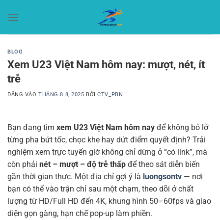
Bỏ
qua
nội
dung
BLOG
Xem U23 Việt Nam hôm nay: mượt, nét, ít
trễ
ĐĂNG VÀO
THÁNG 8 8, 2025
BỞI
CTV_PBN
Bạn đang tìm
xem U23 Việt Nam hôm nay
để không bỏ lỡ
từng pha bứt tốc, chọc khe hay dứt điểm quyết định? Trải
nghiệm xem trực tuyến giờ không chỉ dừng ở “có link”, mà
còn phải
nét – mượt – độ trễ thấp
để theo sát diễn biến
gần thời gian thực. Một địa chỉ gợi ý là
luongsontv
— nơi
bạn có thể vào trận chỉ sau một chạm, theo dõi ở chất
lượng từ HD/Full HD đến 4K, khung hình 50–60fps và giao
diện gọn gàng, hạn chế pop-up làm phiền.