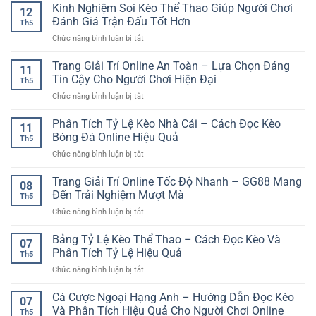
Nghiệm
Kinh Nghiệm Soi Kèo Thể Thao Giúp Người Chơi
ổn
Toàn
12
an
Tránh
định
Đánh Giá Trận Đấu Tốt Hơn
Hơn
toàn
Th5
Thua
–
ở
Chức năng bình luận bị tắt
Liên
Yếu
Kinh
Tiếp
tố
Nghiệm
Trang Giải Trí Online An Toàn – Lựa Chọn Đáng
Khi
giữ
11
Soi
Cá
Tin Cậy Cho Người Chơi Hiện Đại
trải
Th5
Kèo
Cược
nghiệm
ở
Chức năng bình luận bị tắt
Thể
Bóng
luôn
Trang
Thao
Đá
mượt
Giải
Phân Tích Tỷ Lệ Kèo Nhà Cái – Cách Đọc Kèo
Giúp
Online
11
mà
Trí
Người
Bóng Đá Online Hiệu Quả
Th5
Online
Chơi
ở
Chức năng bình luận bị tắt
An
Đánh
Phân
Toàn
Giá
Tích
Trang Giải Trí Online Tốc Độ Nhanh – GG88 Mang
–
Trận
08
Tỷ
Lựa
Đến Trải Nghiệm Mượt Mà
Đấu
Th5
Lệ
Chọn
Tốt
ở
Chức năng bình luận bị tắt
Kèo
Đáng
Hơn
Trang
Nhà
Tin
Giải
Bảng Tỷ Lệ Kèo Thể Thao – Cách Đọc Kèo Và
Cái
Cậy
07
Trí
–
Phân Tích Tỷ Lệ Hiệu Quả
Cho
Th5
Online
Cách
Người
ở
Chức năng bình luận bị tắt
Tốc
Đọc
Chơi
Bảng
Độ
Kèo
Hiện
Tỷ
Cá Cược Ngoại Hạng Anh – Hướng Dẫn Đọc Kèo
Nhanh
Bóng
07
Đại
Lệ
–
Và Phân Tích Hiệu Quả Cho Người Chơi Online
Đá
Th5