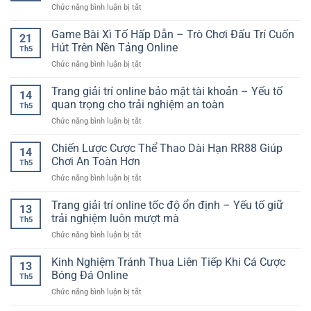
Tuyến
ở
Chức năng bình luận bị tắt
Trực
Nghiệm
Dễ
Casino
Tuyến
Giải
Hiểu
Trực
Game Bài Xì Tố Hấp Dẫn – Trò Chơi Đấu Trí Cuốn
–
Trí
21
Tuyến
Trải
Hút Trên Nền Tảng Online
Đầy
Th5
Tốc
Nghiệm
Kịch
ở
Chức năng bình luận bị tắt
Độ
Giải
Tính
Game
Cao
Trí
Bài
Trang giải trí online bảo mật tài khoản – Yếu tố
GG88
Linh
14
Xì
–
quan trọng cho trải nghiệm an toàn
Hoạt
Th5
Tố
Trải
Cho
ở
Chức năng bình luận bị tắt
Hấp
Nghiệm
Người
Trang
Dẫn
Nhanh,
Chơi
giải
Chiến Lược Cược Thể Thao Dài Hạn RR88 Giúp
–
Mượt
14
trí
Trò
Chơi An Toàn Hơn
Và
Th5
online
Chơi
Ổn
ở
Chức năng bình luận bị tắt
bảo
Đấu
Định
Chiến
mật
Trí
Lược
Trang giải trí online tốc độ ổn định – Yếu tố giữ
tài
Cuốn
13
Cược
khoản
trải nghiệm luôn mượt mà
Hút
Th5
Thể
–
Trên
ở
Chức năng bình luận bị tắt
Thao
Yếu
Nền
Trang
Dài
tố
Tảng
giải
Kinh Nghiệm Tránh Thua Liên Tiếp Khi Cá Cược
Hạn
quan
13
Online
trí
RR88
Bóng Đá Online
trọng
Th5
online
Giúp
cho
ở
Chức năng bình luận bị tắt
tốc
Chơi
trải
Kinh
độ
An
nghiệm