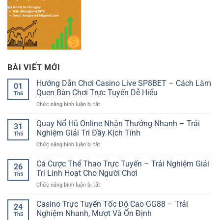
BÀI VIẾT MỚI
Hướng Dẫn Chơi Casino Live SP8BET – Cách Làm
01
Quen Bàn Chơi Trực Tuyến Dễ Hiểu
Th6
ở
Chức năng bình luận bị tắt
Hướng
Dẫn
Quay Nổ Hũ Online Nhận Thưởng Nhanh – Trải
31
Chơi
Nghiệm Giải Trí Đầy Kịch Tính
Th5
Casino
ở
Chức năng bình luận bị tắt
Live
Quay
SP8BET
Nổ
Cá Cược Thể Thao Trực Tuyến – Trải Nghiệm Giải
–
26
Hũ
Cách
Trí Linh Hoạt Cho Người Chơi
Th5
Online
Làm
ở
Chức năng bình luận bị tắt
Nhận
Quen
Cá
Thưởng
Bàn
Cược
Casino Trực Tuyến Tốc Độ Cao GG88 – Trải
Nhanh
Chơi
24
Thể
–
Nghiệm Nhanh, Mượt Và Ổn Định
Trực
Th5
Thao
Trải