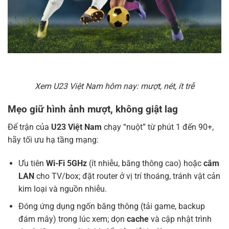
Xem U23 Việt Nam hôm nay: mượt, nét, ít trễ
Mẹo giữ hình ảnh mượt, không giật lag
Để trận của
U23 Việt Nam
chạy “nuột” từ phút 1 đến 90+,
hãy tối ưu hạ tầng mạng:
Ưu tiên
Wi-Fi 5GHz
(ít nhiễu, băng thông cao) hoặc
cắm
LAN
cho TV/box; đặt router ở vị trí thoáng, tránh vật cản
kim loại và nguồn nhiễu.
Đóng ứng dụng ngốn băng thông (tải game, backup
đám mây) trong lúc xem; dọn
cache
và cập nhật trình