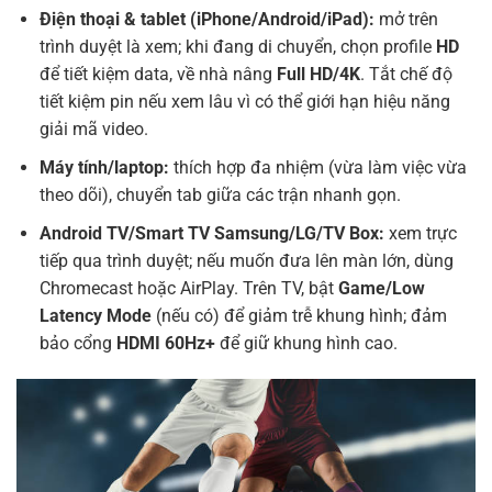
Điện thoại & tablet (iPhone/Android/iPad):
mở trên
trình duyệt là xem; khi đang di chuyển, chọn profile
HD
để tiết kiệm data, về nhà nâng
Full HD/4K
. Tắt chế độ
tiết kiệm pin nếu xem lâu vì có thể giới hạn hiệu năng
giải mã video.
Máy tính/laptop:
thích hợp đa nhiệm (vừa làm việc vừa
theo dõi), chuyển tab giữa các trận nhanh gọn.
Android TV/Smart TV Samsung/LG/TV Box:
xem trực
tiếp qua trình duyệt; nếu muốn đưa lên màn lớn, dùng
Chromecast hoặc AirPlay. Trên TV, bật
Game/Low
Latency Mode
(nếu có) để giảm trễ khung hình; đảm
bảo cổng
HDMI 60Hz+
để giữ khung hình cao.