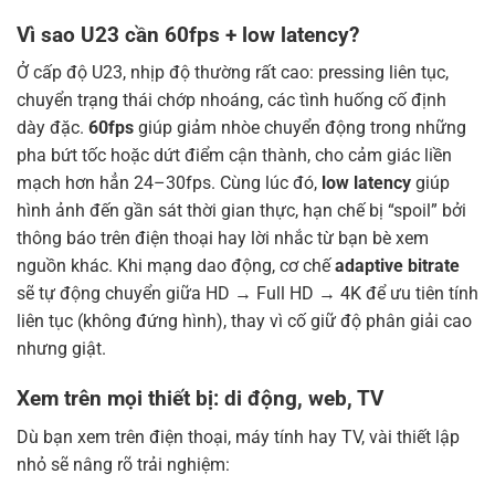
Vì sao U23 cần 60fps + low latency?
Ở cấp độ U23, nhịp độ thường rất cao: pressing liên tục,
chuyển trạng thái chớp nhoáng, các tình huống cố định
dày đặc.
60fps
giúp giảm nhòe chuyển động trong những
pha bứt tốc hoặc dứt điểm cận thành, cho cảm giác liền
mạch hơn hẳn 24–30fps. Cùng lúc đó,
low latency
giúp
hình ảnh đến gần sát thời gian thực, hạn chế bị “spoil” bởi
thông báo trên điện thoại hay lời nhắc từ bạn bè xem
nguồn khác. Khi mạng dao động, cơ chế
adaptive bitrate
sẽ tự động chuyển giữa HD → Full HD → 4K để ưu tiên tính
liên tục (không đứng hình), thay vì cố giữ độ phân giải cao
nhưng giật.
Xem trên mọi thiết bị: di động, web, TV
Dù bạn xem trên điện thoại, máy tính hay TV, vài thiết lập
nhỏ sẽ nâng rõ trải nghiệm: