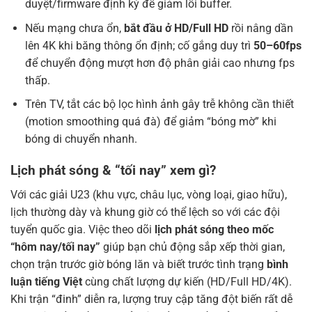
duyệt/firmware định kỳ để giảm lỗi buffer.
Nếu mạng chưa ổn,
bắt đầu ở HD/Full HD
rồi nâng dần
lên 4K khi băng thông ổn định; cố gắng duy trì
50–60fps
để chuyển động mượt hơn độ phân giải cao nhưng fps
thấp.
Trên TV, tắt các bộ lọc hình ảnh gây trễ không cần thiết
(motion smoothing quá đà) để giảm “bóng mờ” khi
bóng di chuyển nhanh.
Lịch phát sóng & “tối nay” xem gì?
Với các giải U23 (khu vực, châu lục, vòng loại, giao hữu),
lịch thường dày và khung giờ có thể lệch so với các đội
tuyển quốc gia. Việc theo dõi
lịch phát sóng theo mốc
“hôm nay/tối nay”
giúp bạn chủ động sắp xếp thời gian,
chọn trận trước giờ bóng lăn và biết trước tình trạng
bình
luận tiếng Việt
cùng chất lượng dự kiến (HD/Full HD/4K).
Khi trận “đinh” diễn ra, lượng truy cập tăng đột biến rất dễ