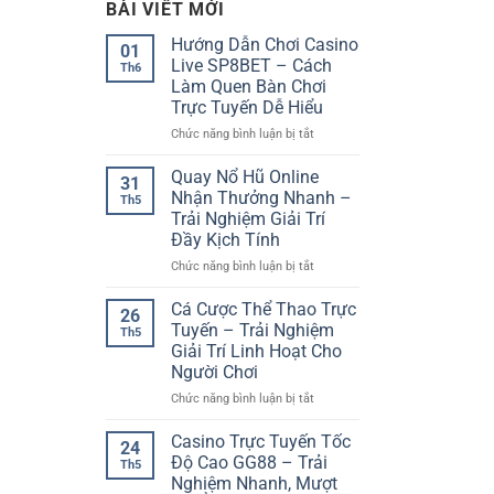
BÀI VIẾT MỚI
Hướng Dẫn Chơi Casino
01
Live SP8BET – Cách
Th6
Làm Quen Bàn Chơi
Trực Tuyến Dễ Hiểu
ở
Chức năng bình luận bị tắt
Hướng
Dẫn
Quay Nổ Hũ Online
31
Chơi
Nhận Thưởng Nhanh –
Th5
Casino
Trải Nghiệm Giải Trí
Live
Đầy Kịch Tính
SP8BET
–
ở
Chức năng bình luận bị tắt
Cách
Quay
Làm
Nổ
Cá Cược Thể Thao Trực
26
Quen
Hũ
Tuyến – Trải Nghiệm
Th5
Bàn
Online
Giải Trí Linh Hoạt Cho
Chơi
Nhận
Người Chơi
Trực
Thưởng
Tuyến
Nhanh
ở
Chức năng bình luận bị tắt
Dễ
–
Cá
Hiểu
Trải
Cược
Casino Trực Tuyến Tốc
24
Nghiệm
Thể
Độ Cao GG88 – Trải
Th5
Giải
Thao
Nghiệm Nhanh, Mượt
Trí
Trực