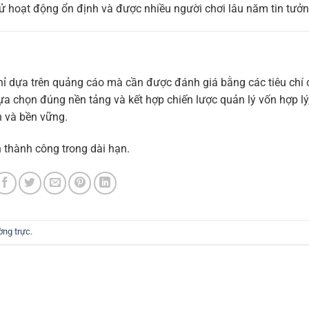
sử hoạt động ổn định và được nhiều người chơi lâu năm tin tưởn
ỉ dựa trên quảng cáo mà cần được đánh giá bằng các tiêu chí 
lựa chọn đúng nền tảng và kết hợp chiến lược quản lý vốn hợp lý
n và bền vững.
nh thành công trong dài hạn.
ờng trực
.