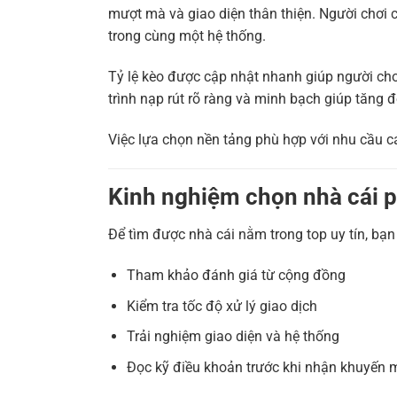
mượt mà và giao diện thân thiện. Người chơi c
trong cùng một hệ thống.
Tỷ lệ kèo được cập nhật nhanh giúp người chơi
trình nạp rút rõ ràng và minh bạch giúp tăng độ
Việc lựa chọn nền tảng phù hợp với nhu cầu cá
Kinh nghiệm chọn nhà cái 
Để tìm được nhà cái nằm trong top uy tín, bạn
Tham khảo đánh giá từ cộng đồng
Kiểm tra tốc độ xử lý giao dịch
Trải nghiệm giao diện và hệ thống
Đọc kỹ điều khoản trước khi nhận khuyến 