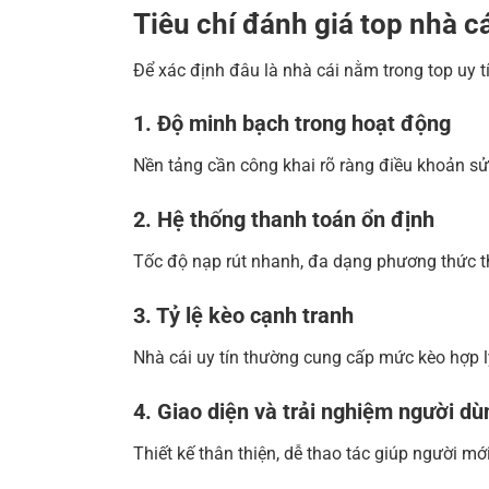
Tiêu chí đánh giá top nhà cá
Để xác định đâu là nhà cái nằm trong top uy tí
1. Độ minh bạch trong hoạt động
Nền tảng cần công khai rõ ràng điều khoản sử
2. Hệ thống thanh toán ổn định
Tốc độ nạp rút nhanh, đa dạng phương thức tha
3. Tỷ lệ kèo cạnh tranh
Nhà cái uy tín thường cung cấp mức kèo hợp lý,
4. Giao diện và trải nghiệm người dù
Thiết kế thân thiện, dễ thao tác giúp người m