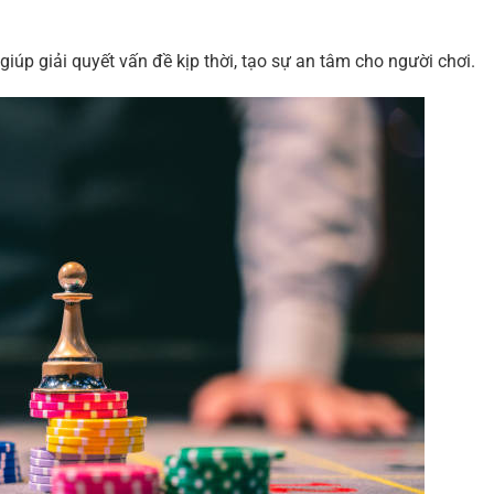
úp giải quyết vấn đề kịp thời, tạo sự an tâm cho người chơi.