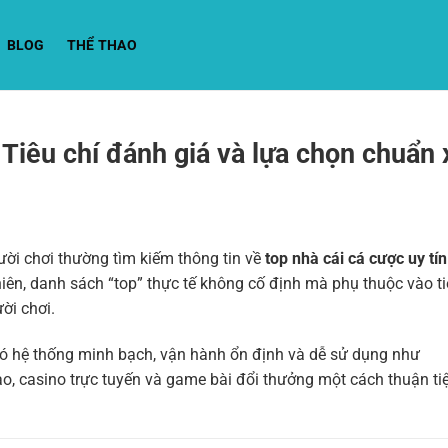
BLOG
THỂ THAO
: Tiêu chí đánh giá và lựa chọn chuẩn 
gười chơi thường tìm kiếm thông tin về
top nhà cái cá cược uy tín
iên, danh sách “top” thực tế không cố định mà phụ thuộc vào t
ời chơi.
có hệ thống minh bạch, vận hành ổn định và dễ sử dụng như
o, casino trực tuyến và game bài đổi thưởng một cách thuận ti