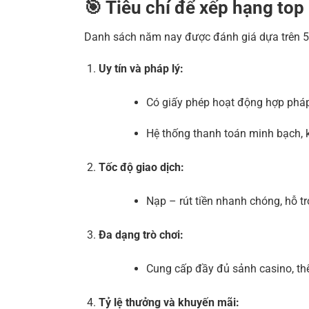
🎯 Tiêu chí để xếp hạng to
Danh sách năm nay được đánh giá dựa trên 5 y
Uy tín và pháp lý:
Có giấy phép hoạt động hợp ph
Hệ thống thanh toán minh bạch, k
Tốc độ giao dịch:
Nạp – rút tiền nhanh chóng, hỗ 
Đa dạng trò chơi:
Cung cấp đầy đủ sảnh casino, thể 
Tỷ lệ thưởng và khuyến mãi: