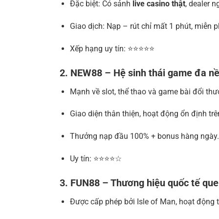
Đặc biệt: Có sảnh
live casino thật
, dealer n
Giao dịch: Nạp – rút chỉ mất 1 phút, miễn 
Xếp hạng uy tín: ⭐⭐⭐⭐⭐
2. NEW88 – Hệ sinh thái game đa nề
Mạnh về slot, thể thao và game bài đổi thư
Giao diện thân thiện, hoạt động ổn định trê
Thưởng nạp đầu 100% + bonus hàng ngày.
Uy tín: ⭐⭐⭐⭐☆
3. FUN88 – Thương hiệu quốc tế que
Được cấp phép bởi Isle of Man, hoạt động 