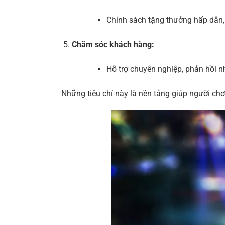
Chính sách tặng thưởng hấp dẫn,
Chăm sóc khách hàng:
Hỗ trợ chuyên nghiệp, phản hồi n
Những tiêu chí này là nền tảng giúp người ch