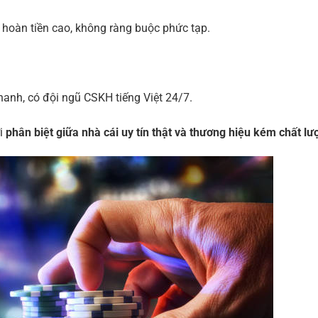
 hoàn tiền cao, không ràng buộc phức tạp.
hanh, có đội ngũ CSKH tiếng Việt 24/7.
ơi
phân biệt giữa nhà cái uy tín thật và thương hiệu kém chất lư