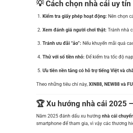
💡 Cách chọn nhà cái uy tín
Kiểm tra giấy phép hoạt động:
Nên chọn cá
Xem đánh giá người chơi thật:
Tránh nhà c
Tránh ưu đãi “ảo”:
Nếu khuyến mãi quá cao 
Thử với số tiền nhỏ:
Để kiểm tra tốc độ nạp 
Ưu tiên nền tảng có hỗ trợ tiếng Việt và c
Theo những tiêu chí này,
XIN88, NEW88 và F
🏆 Xu hướng nhà cái 2025 –
Năm 2025 đánh dấu xu hướng
nhà cái chuyể
smartphone để tham gia, vì vậy các thương hi