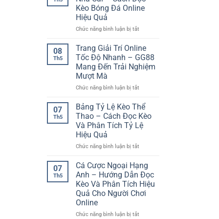
Giá
Online
Kèo Bóng Đá Online
Trận
An
Hiệu Quả
Đấu
Toàn
Tốt
–
ở
Chức năng bình luận bị tắt
Hơn
Lựa
Phân
Chọn
Tích
Trang Giải Trí Online
08
Đáng
Tỷ
Tốc Độ Nhanh – GG88
Th5
Tin
Lệ
Mang Đến Trải Nghiệm
Cậy
Kèo
Mượt Mà
Cho
Nhà
Người
Cái
ở
Chức năng bình luận bị tắt
Chơi
–
Trang
Hiện
Cách
Giải
Bảng Tỷ Lệ Kèo Thể
07
Đại
Đọc
Trí
Thao – Cách Đọc Kèo
Th5
Kèo
Online
Và Phân Tích Tỷ Lệ
Bóng
Tốc
Hiệu Quả
Đá
Độ
Online
Nhanh
ở
Chức năng bình luận bị tắt
Hiệu
–
Bảng
Quả
GG88
Tỷ
Cá Cược Ngoại Hạng
07
Mang
Lệ
Anh – Hướng Dẫn Đọc
Th5
Đến
Kèo
Kèo Và Phân Tích Hiệu
Trải
Thể
Quả Cho Người Chơi
Nghiệm
Thao
Online
Mượt
–
Mà
Cách
ở
Chức năng bình luận bị tắt