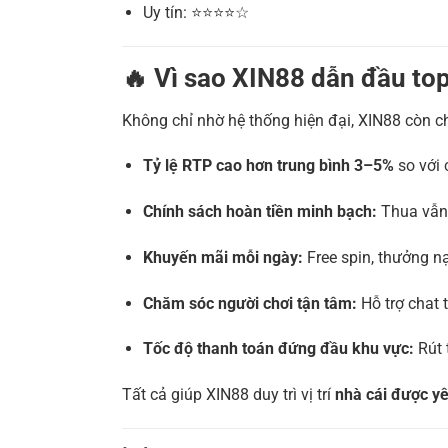
Uy tín: ⭐⭐⭐⭐☆
🔥 Vì sao XIN88 dẫn đầu to
Không chỉ nhờ hệ thống hiện đại, XIN88 còn c
Tỷ lệ RTP cao hơn trung bình 3–5%
so với 
Chính sách hoàn tiền minh bạch:
Thua vẫn 
Khuyến mãi mỗi ngày:
Free spin, thưởng n
Chăm sóc người chơi tận tâm:
Hỗ trợ chat 
Tốc độ thanh toán đứng đầu khu vực:
Rút 
Tất cả giúp XIN88 duy trì vị trí
nhà cái được y