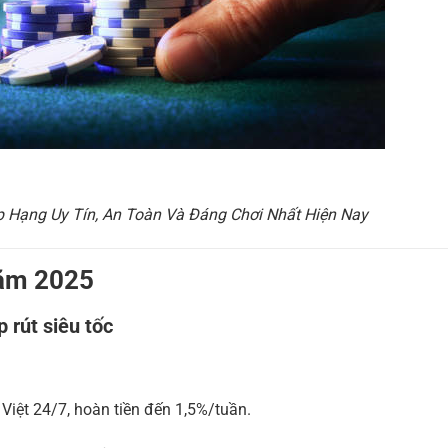
 Hạng Uy Tín, An Toàn Và Đáng Chơi Nhất Hiện Nay
năm 2025
 rút siêu tốc
 Việt 24/7, hoàn tiền đến 1,5%/tuần.