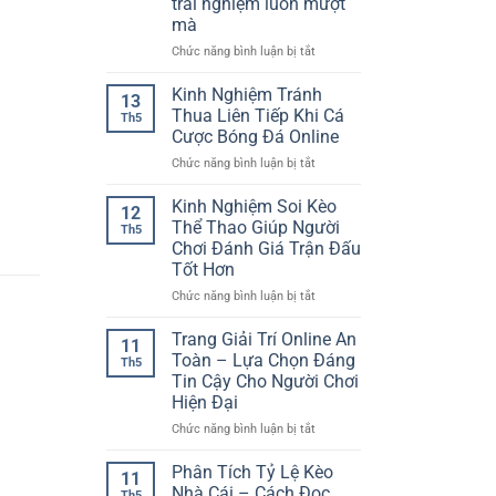
trải nghiệm luôn mượt
Thao
tố
mà
Dài
quan
Hạn
trọng
ở
Chức năng bình luận bị tắt
RR88
cho
Trang
Giúp
trải
giải
Kinh Nghiệm Tránh
13
Chơi
nghiệm
trí
Thua Liên Tiếp Khi Cá
Th5
An
an
online
Cược Bóng Đá Online
Toàn
toàn
tốc
Hơn
ở
Chức năng bình luận bị tắt
độ
Kinh
ổn
Nghiệm
định
Kinh Nghiệm Soi Kèo
12
Tránh
–
Thể Thao Giúp Người
Th5
Thua
Yếu
Chơi Đánh Giá Trận Đấu
Liên
tố
Tốt Hơn
Tiếp
giữ
Khi
trải
ở
Chức năng bình luận bị tắt
Cá
nghiệm
Kinh
Cược
luôn
Nghiệm
Trang Giải Trí Online An
11
Bóng
mượt
Soi
Toàn – Lựa Chọn Đáng
Th5
Đá
mà
Kèo
Tin Cậy Cho Người Chơi
Online
Thể
Hiện Đại
Thao
Giúp
ở
Chức năng bình luận bị tắt
Người
Trang
Chơi
Giải
Phân Tích Tỷ Lệ Kèo
11
Đánh
Trí
Nhà Cái – Cách Đọc
Th5