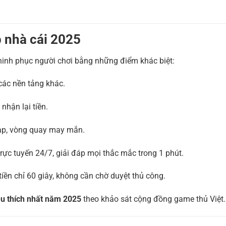
p nhà cái 2025
hinh phục người chơi bằng những điểm khác biệt:
các nền tảng khác.
nhận lại tiền.
ạp, vòng quay may mắn.
trực tuyến 24/7, giải đáp mọi thắc mắc trong 1 phút.
tiền chỉ 60 giây, không cần chờ duyệt thủ công.
êu thích nhất năm 2025
theo khảo sát cộng đồng game thủ Việt.