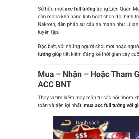
Sở hữu một
acc full tướng
trong Liên Quân Mo
còn mở ra khả năng linh hoạt chọn đội hình t
Nakroth, đến pháp sư cấu rỉa mạnh như Lilian
luyện tập.
Đặc biệt, với những người chơi mới hoặc ngườ
tướng
giúp tiết kiệm đáng kể thời gian cày cuố
Mua – Nhận – Hoặc Tham Gi
ACC BNT
Thay vì tìm kiếm may mắn từ các hội nhóm k
toàn và tiện lợi nhất:
mua acc full tướng với g