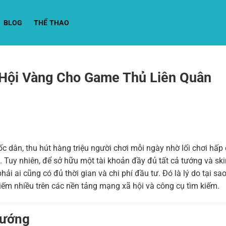
BLOG
THỂ THAO
 Hội Vàng Cho Game Thủ Liên Quân
 dân, thu hút hàng triệu người chơi mỗi ngày nhờ lối chơi hấp 
Tuy nhiên, để sở hữu một tài khoản đầy đủ tất cả tướng và ski
i ai cũng có đủ thời gian và chi phí đầu tư. Đó là lý do tại s
ếm nhiều trên các nền tảng mạng xã hội và công cụ tìm kiếm.
Tướng