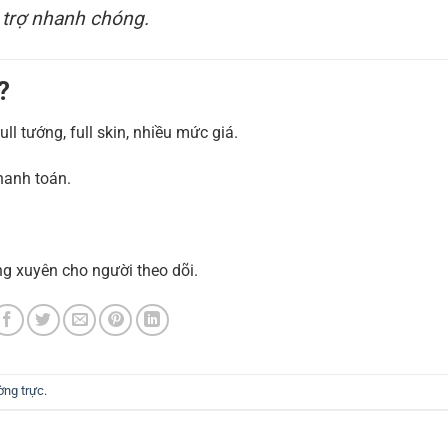
ỗ trợ nhanh chóng.
?
ll tướng, full skin, nhiều mức giá.
hanh toán.
g xuyên cho người theo dõi.
ờng trực
.