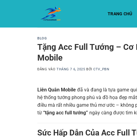
Bỏ
qua
TRANG CHỦ
nội
dung
BLOG
Tặng Acc Full Tướng – Cơ
Mobile
ĐĂNG VÀO
THÁNG 7 6, 2025
BỞI
CTV_PBN
Liên Quân Mobile
đã và đang là tựa game quốc
hệ thống tướng phong phú và đồ họa đẹp mắt. 
điều mà rất nhiều game thủ mơ ước – không phả
từ
“tặng acc full tướng”
ngày càng được tìm ki
Sức Hấp Dẫn Của Acc Full 