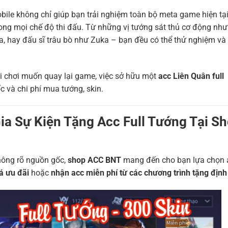
bile không chỉ giúp bạn trải nghiệm toàn bộ meta game hiện tạ
rong mọi chế độ thi đấu. Từ những vị tướng sát thủ cơ động như
a, hay đấu sĩ trâu bò như Zuka – bạn đều có thể thử nghiệm và
i chơi muốn quay lại game, việc sở hữu một
acc Liên Quân full
c và chi phí mua tướng, skin.
a Sự Kiện Tặng Acc Full Tướng Tại S
hông rõ nguồn gốc,
shop ACC BNT
mang đến cho bạn lựa chọn 
iá ưu đãi
hoặc
nhận acc miễn phí từ các chương trình tặng định