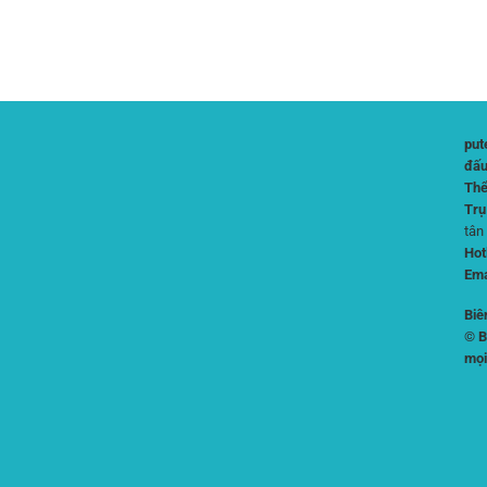
put
đấu
Thể
Trụ
tân
Hot
Ema
Biê
© B
mọi