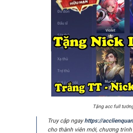
Tặng acc full tướn
Truy cập ngay
https://acclienqua
cho thành viên mới, chương trình 