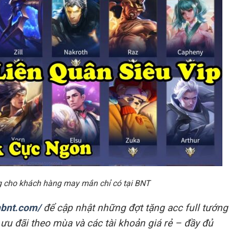
g cho khách hàng may mắn chỉ có tại BNT
nbnt.com/
để cập nhật những đợt tặng acc full tướng
ưu đãi theo mùa và các tài khoản giá rẻ – đầy đủ