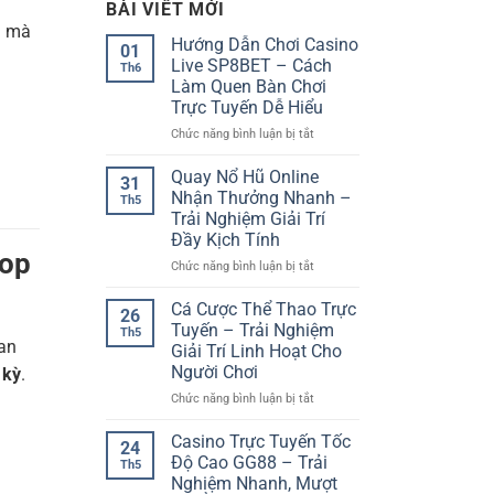
BÀI VIẾT MỚI
i mà
Hướng Dẫn Chơi Casino
01
Live SP8BET – Cách
Th6
Làm Quen Bàn Chơi
Trực Tuyến Dễ Hiểu
ở
Chức năng bình luận bị tắt
Hướng
Dẫn
Quay Nổ Hũ Online
31
Chơi
Nhận Thưởng Nhanh –
Th5
Casino
Trải Nghiệm Giải Trí
Live
Đầy Kịch Tính
SP8BET
hop
–
ở
Chức năng bình luận bị tắt
Cách
Quay
Làm
Nổ
Cá Cược Thể Thao Trực
26
Quen
Hũ
Tuyến – Trải Nghiệm
Th5
Bàn
Online
an
Giải Trí Linh Hoạt Cho
Chơi
Nhận
Người Chơi
 kỳ
.
Trực
Thưởng
Tuyến
Nhanh
ở
Chức năng bình luận bị tắt
Dễ
–
Cá
Hiểu
Trải
Cược
Casino Trực Tuyến Tốc
24
Nghiệm
Thể
Độ Cao GG88 – Trải
Th5
Giải
Thao
Nghiệm Nhanh, Mượt
Trí
Trực