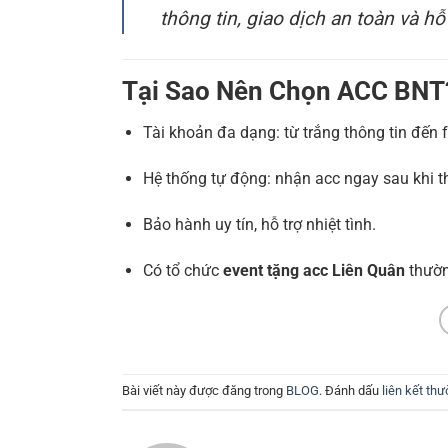
thông tin, giao dịch an toàn và h
Tại Sao Nên Chọn ACC BNT
Tài khoản đa dạng: từ trắng thông tin đến fu
Hệ thống tự động: nhận acc ngay sau khi t
Bảo hành uy tín, hỗ trợ nhiệt tình.
Có tổ chức
event tặng acc Liên Quân
thườn
Bài viết này được đăng trong
BLOG
. Đánh dấu
liên kết thư