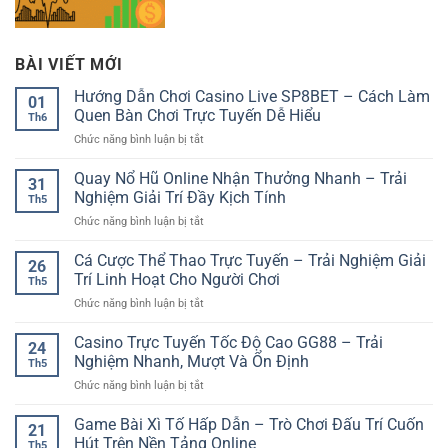
BÀI VIẾT MỚI
Hướng Dẫn Chơi Casino Live SP8BET – Cách Làm
01
Quen Bàn Chơi Trực Tuyến Dễ Hiểu
Th6
ở
Chức năng bình luận bị tắt
Hướng
Dẫn
Quay Nổ Hũ Online Nhận Thưởng Nhanh – Trải
31
Chơi
Nghiệm Giải Trí Đầy Kịch Tính
Th5
Casino
ở
Chức năng bình luận bị tắt
Live
Quay
SP8BET
Nổ
Cá Cược Thể Thao Trực Tuyến – Trải Nghiệm Giải
–
26
Hũ
Cách
Trí Linh Hoạt Cho Người Chơi
Th5
Online
Làm
ở
Chức năng bình luận bị tắt
Nhận
Quen
Cá
Thưởng
Bàn
Cược
Casino Trực Tuyến Tốc Độ Cao GG88 – Trải
Nhanh
Chơi
24
Thể
–
Nghiệm Nhanh, Mượt Và Ổn Định
Trực
Th5
Thao
Trải
Tuyến
ở
Chức năng bình luận bị tắt
Trực
Nghiệm
Dễ
Casino
Tuyến
Giải
Hiểu
Trực
Game Bài Xì Tố Hấp Dẫn – Trò Chơi Đấu Trí Cuốn
–
Trí
21
Tuyến
Trải
Hút Trên Nền Tảng Online
Đầy
Th5