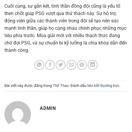
Cuối cùng, sự gắn kết, tinh thần đồng đội cũng là yếu tố
then chốt giúp PSG vượt qua thử thách này. Sự hỗ trợ,
động viên giữa các thành viên trong đội sẽ tạo nên sức
mạnh tinh thần, giúp họ cùng nhau chinh phục những mục
tiêu phía trước. Mùa giải mới với nhiều thách thức đang
chờ đợi PSG, và sự chuẩn bị kỹ lưỡng là chìa khóa dẫn đến
thành công.
Bài viết này được đăng trong
Thể Thao
. Đánh dấu
liên kết thường trực
.
ADMIN