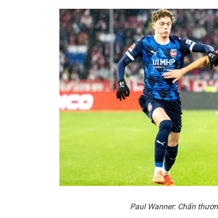
Paul Wanner: Chấn thương