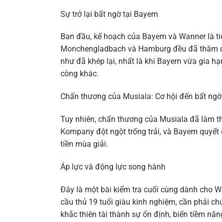
Sự trở lại bất ngờ tại Bayern
Ban đầu, kế hoạch của Bayern và Wanner là ti
Monchengladbach và Hamburg đều đã thăm dò
như đã khép lại, nhất là khi Bayern vừa gia 
công khác.
Chấn thương của Musiala: Cơ hội đến bất ngờ
Tuy nhiên, chấn thương của Musiala đã làm tha
Kompany đột ngột trống trải, và Bayern quyết 
tiền mùa giải.
Áp lực và động lực song hành
Đây là một bài kiểm tra cuối cùng dành cho W
cầu thủ 19 tuổi giàu kinh nghiệm, cần phải 
khắc thiên tài thành sự ổn định, biến tiềm năn