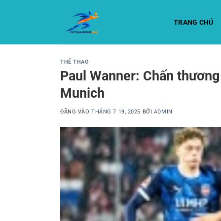
Bỏ
qua
TRANG CHỦ
nội
dung
THỂ THAO
Paul Wanner: Chấn thương 
Munich
ĐĂNG VÀO
THÁNG 7 19, 2025
BỞI
ADMIN