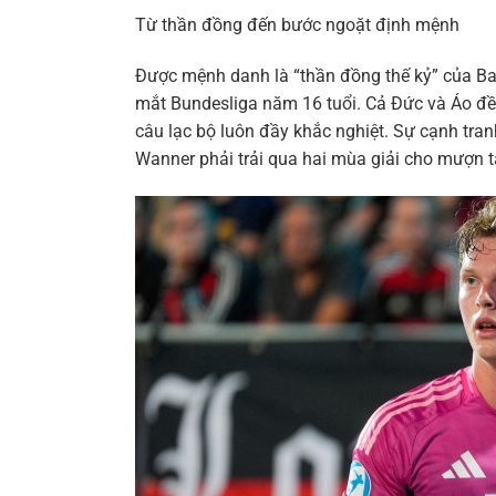
Từ thần đồng đến bước ngoặt định mệnh
Được mệnh danh là “thần đồng thế kỷ” của Baye
mắt Bundesliga năm 16 tuổi. Cả Đức và Áo đề
câu lạc bộ luôn đầy khắc nghiệt. Sự cạnh tran
Wanner phải trải qua hai mùa giải cho mượn t