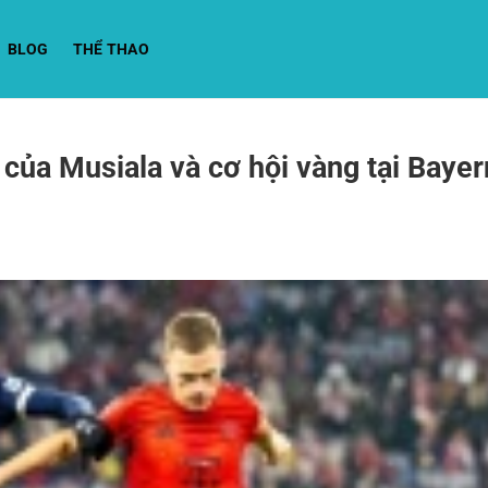
BLOG
THỂ THAO
của Musiala và cơ hội vàng tại Bayer