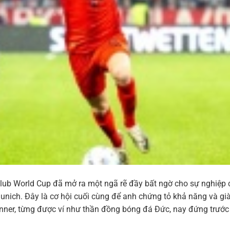
lub World Cup đã mở ra một ngã rẽ đầy bất ngờ cho sự nghiệp 
Munich. Đây là cơ hội cuối cùng để anh chứng tỏ khả năng và gi
anner, từng được ví như thần đồng bóng đá Đức, nay đứng trước