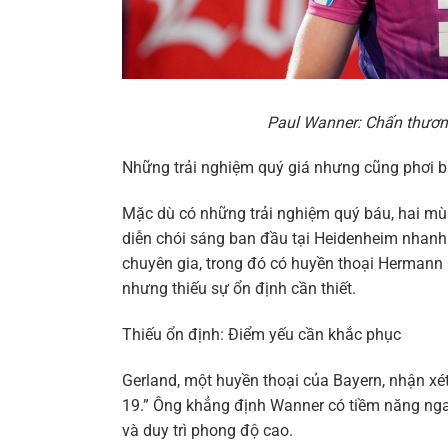
Paul Wanner: Chấn thương
Những trải nghiệm quý giá nhưng cũng phơi 
Mặc dù có những trải nghiệm quý báu, hai mù
diễn chói sáng ban đầu tại Heidenheim nhanh c
chuyên gia, trong đó có huyền thoại Hermann 
nhưng thiếu sự ổn định cần thiết.
Thiếu ổn định: Điểm yếu cần khắc phục
Gerland, một huyền thoại của Bayern, nhận xét:
19.” Ông khẳng định Wanner có tiềm năng nga
và duy trì phong độ cao.