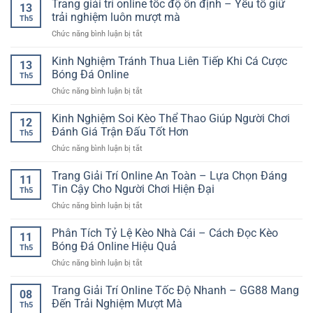
Trang giải trí online tốc độ ổn định – Yếu tố giữ
tài
Cuốn
13
Cược
khoản
trải nghiệm luôn mượt mà
Hút
Th5
Thể
–
Trên
ở
Chức năng bình luận bị tắt
Thao
Yếu
Nền
Trang
Dài
tố
Tảng
giải
Kinh Nghiệm Tránh Thua Liên Tiếp Khi Cá Cược
Hạn
quan
13
Online
trí
RR88
Bóng Đá Online
trọng
Th5
online
Giúp
cho
ở
Chức năng bình luận bị tắt
tốc
Chơi
trải
Kinh
độ
An
nghiệm
Nghiệm
Kinh Nghiệm Soi Kèo Thể Thao Giúp Người Chơi
ổn
Toàn
12
an
Tránh
định
Đánh Giá Trận Đấu Tốt Hơn
Hơn
toàn
Th5
Thua
–
ở
Chức năng bình luận bị tắt
Liên
Yếu
Kinh
Tiếp
tố
Nghiệm
Trang Giải Trí Online An Toàn – Lựa Chọn Đáng
Khi
giữ
11
Soi
Cá
Tin Cậy Cho Người Chơi Hiện Đại
trải
Th5
Kèo
Cược
nghiệm
ở
Chức năng bình luận bị tắt
Thể
Bóng
luôn
Trang
Thao
Đá
mượt
Giải
Phân Tích Tỷ Lệ Kèo Nhà Cái – Cách Đọc Kèo
Giúp
Online
11
mà
Trí
Người
Bóng Đá Online Hiệu Quả
Th5
Online
Chơi
ở
Chức năng bình luận bị tắt
An
Đánh
Phân
Toàn
Giá
Tích
Trang Giải Trí Online Tốc Độ Nhanh – GG88 Mang
–
Trận
08
Tỷ
Lựa
Đến Trải Nghiệm Mượt Mà
Đấu
Th5
Lệ
Chọn