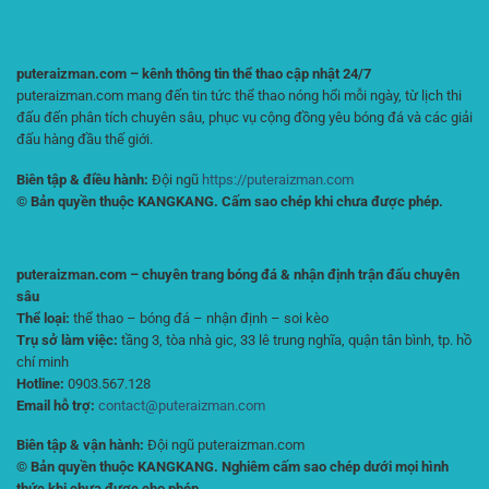
Người
Chơi
Online
puteraizman.com – kênh thông tin thể thao cập nhật 24/7
puteraizman.com mang đến tin tức thể thao nóng hổi mỗi ngày, từ lịch thi
đấu đến phân tích chuyên sâu, phục vụ cộng đồng yêu bóng đá và các giải
đấu hàng đầu thế giới.
Biên tập & điều hành:
Đội ngũ
https://puteraizman.com
© Bản quyền thuộc KANGKANG. Cấm sao chép khi chưa được phép.
puteraizman.com – chuyên trang bóng đá & nhận định trận đấu chuyên
sâu
Thể loại:
thể thao – bóng đá – nhận định – soi kèo
Trụ sở làm việc:
tầng 3, tòa nhà gic, 33 lê trung nghĩa, quận tân bình, tp. hồ
chí minh
Hotline:
0903.567.128
Email hỗ trợ:
contact@puteraizman.com
Biên tập & vận hành:
Đội ngũ puteraizman.com
© Bản quyền thuộc KANGKANG. Nghiêm cấm sao chép dưới mọi hình
thức khi chưa được cho phép.