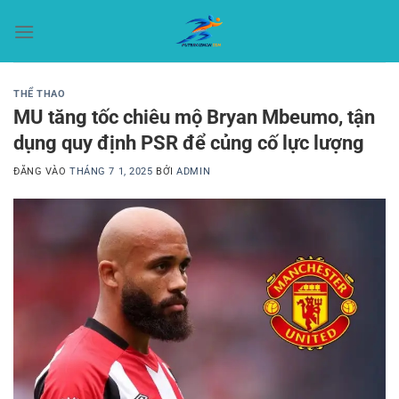
Bỏ
qua
nội
dung
THỂ THAO
MU tăng tốc chiêu mộ Bryan Mbeumo, tận
dụng quy định PSR để củng cố lực lượng
ĐĂNG VÀO
THÁNG 7 1, 2025
BỞI
ADMIN