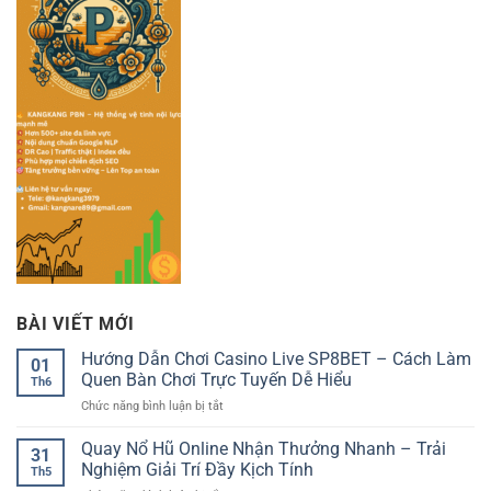
BÀI VIẾT MỚI
Hướng Dẫn Chơi Casino Live SP8BET – Cách Làm
01
Quen Bàn Chơi Trực Tuyến Dễ Hiểu
Th6
ở
Chức năng bình luận bị tắt
Hướng
Dẫn
Quay Nổ Hũ Online Nhận Thưởng Nhanh – Trải
31
Chơi
Nghiệm Giải Trí Đầy Kịch Tính
Th5
Casino