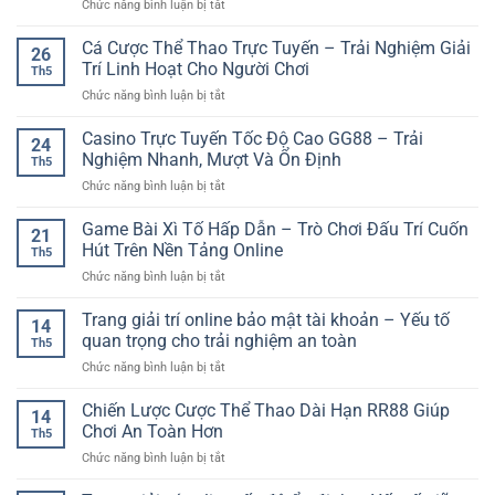
ở
Chức năng bình luận bị tắt
Live
Quay
SP8BET
Nổ
Cá Cược Thể Thao Trực Tuyến – Trải Nghiệm Giải
–
26
Hũ
Cách
Trí Linh Hoạt Cho Người Chơi
Th5
Online
Làm
ở
Chức năng bình luận bị tắt
Nhận
Quen
Cá
Thưởng
Bàn
Cược
Casino Trực Tuyến Tốc Độ Cao GG88 – Trải
Nhanh
Chơi
24
Thể
–
Nghiệm Nhanh, Mượt Và Ổn Định
Trực
Th5
Thao
Trải
Tuyến
ở
Chức năng bình luận bị tắt
Trực
Nghiệm
Dễ
Casino
Tuyến
Giải
Hiểu
Trực
Game Bài Xì Tố Hấp Dẫn – Trò Chơi Đấu Trí Cuốn
–
Trí
21
Tuyến
Trải
Hút Trên Nền Tảng Online
Đầy
Th5
Tốc
Nghiệm
Kịch
ở
Chức năng bình luận bị tắt
Độ
Giải
Tính
Game
Cao
Trí
Bài
Trang giải trí online bảo mật tài khoản – Yếu tố
GG88
Linh
14
Xì
–
quan trọng cho trải nghiệm an toàn
Hoạt
Th5
Tố
Trải
Cho
ở
Chức năng bình luận bị tắt
Hấp
Nghiệm
Người
Trang
Dẫn
Nhanh,
Chơi
giải
Chiến Lược Cược Thể Thao Dài Hạn RR88 Giúp
–
Mượt
14
trí
Trò
Chơi An Toàn Hơn
Và
Th5
online
Chơi
Ổn
ở
Chức năng bình luận bị tắt
bảo
Đấu
Định
Chiến
mật
Trí
Lược