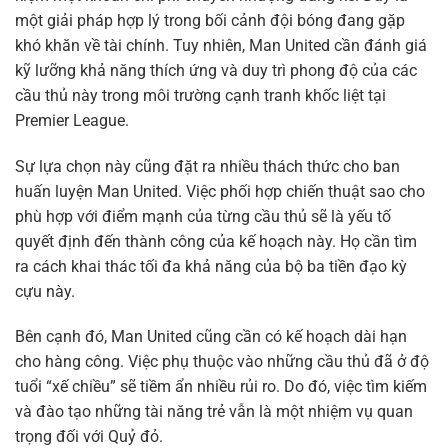
một giải pháp hợp lý trong bối cảnh đội bóng đang gặp
khó khăn về tài chính. Tuy nhiên, Man United cần đánh giá
kỹ lưỡng khả năng thích ứng và duy trì phong độ của các
cầu thủ này trong môi trường cạnh tranh khốc liệt tại
Premier League.
Sự lựa chọn này cũng đặt ra nhiều thách thức cho ban
huấn luyện Man United. Việc phối hợp chiến thuật sao cho
phù hợp với điểm mạnh của từng cầu thủ sẽ là yếu tố
quyết định đến thành công của kế hoạch này. Họ cần tìm
ra cách khai thác tối đa khả năng của bộ ba tiền đạo kỳ
cựu này.
Bên cạnh đó, Man United cũng cần có kế hoạch dài hạn
cho hàng công. Việc phụ thuộc vào những cầu thủ đã ở độ
tuổi “xế chiều” sẽ tiềm ẩn nhiều rủi ro. Do đó, việc tìm kiếm
và đào tạo những tài năng trẻ vẫn là một nhiệm vụ quan
trọng đối với Quỷ đỏ.