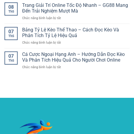
Giá
Tích
Trang Giải Trí Online Tốc Độ Nhanh – GG88 Mang
–
Trận
08
Tỷ
Lựa
Đến Trải Nghiệm Mượt Mà
Đấu
Th5
Lệ
Chọn
Tốt
ở
Chức năng bình luận bị tắt
Kèo
Đáng
Hơn
Trang
Nhà
Tin
Giải
Bảng Tỷ Lệ Kèo Thể Thao – Cách Đọc Kèo Và
Cái
Cậy
07
Trí
–
Phân Tích Tỷ Lệ Hiệu Quả
Cho
Th5
Online
Cách
Người
ở
Chức năng bình luận bị tắt
Tốc
Đọc
Chơi
Bảng
Độ
Kèo
Hiện
Tỷ
Cá Cược Ngoại Hạng Anh – Hướng Dẫn Đọc Kèo
Nhanh
Bóng
07
Đại
Lệ
–
Và Phân Tích Hiệu Quả Cho Người Chơi Online
Đá
Th5
Kèo
GG88
Online
ở
Chức năng bình luận bị tắt
Thể
Mang
Hiệu
Cá
Thao
Đến
Quả
Cược
–
Trải
Ngoại
Cách
Nghiệm
Hạng
Đọc
Mượt
Anh
Kèo
Mà
–
Và
Hướng
Phân
Dẫn
Tích
Đọc
Tỷ
Kèo
Lệ
Và
Hiệu
Phân
Quả
Tích