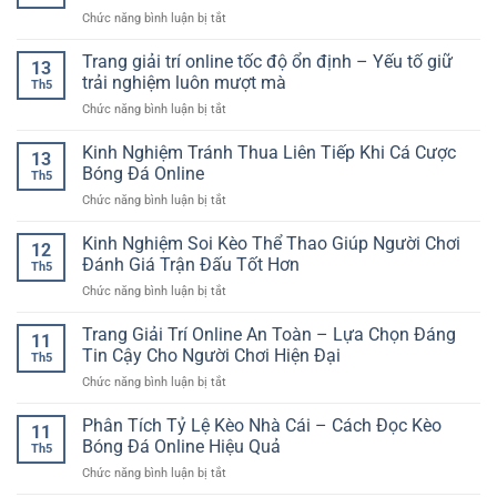
online
Chơi
Ổn
ở
Chức năng bình luận bị tắt
bảo
Đấu
Định
Chiến
mật
Trí
Lược
Trang giải trí online tốc độ ổn định – Yếu tố giữ
tài
Cuốn
13
Cược
khoản
trải nghiệm luôn mượt mà
Hút
Th5
Thể
–
Trên
ở
Chức năng bình luận bị tắt
Thao
Yếu
Nền
Trang
Dài
tố
Tảng
giải
Kinh Nghiệm Tránh Thua Liên Tiếp Khi Cá Cược
Hạn
quan
13
Online
trí
RR88
Bóng Đá Online
trọng
Th5
online
Giúp
cho
ở
Chức năng bình luận bị tắt
tốc
Chơi
trải
Kinh
độ
An
nghiệm
Nghiệm
Kinh Nghiệm Soi Kèo Thể Thao Giúp Người Chơi
ổn
Toàn
12
an
Tránh
định
Đánh Giá Trận Đấu Tốt Hơn
Hơn
toàn
Th5
Thua
–
ở
Chức năng bình luận bị tắt
Liên
Yếu
Kinh
Tiếp
tố
Nghiệm
Trang Giải Trí Online An Toàn – Lựa Chọn Đáng
Khi
giữ
11
Soi
Cá
Tin Cậy Cho Người Chơi Hiện Đại
trải
Th5
Kèo
Cược
nghiệm
ở
Chức năng bình luận bị tắt
Thể
Bóng
luôn
Trang
Thao
Đá
mượt
Giải
Phân Tích Tỷ Lệ Kèo Nhà Cái – Cách Đọc Kèo
Giúp
Online
11
mà
Trí
Người
Bóng Đá Online Hiệu Quả
Th5
Online
Chơi
ở
Chức năng bình luận bị tắt
An
Đánh
Phân
Toàn