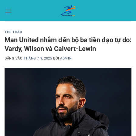
Bỏ
qua
nội
dung
THỂ THAO
Man United nhắm đến bộ ba tiền đạo tự do:
Vardy, Wilson và Calvert-Lewin
ĐĂNG VÀO
THÁNG 7 9, 2025
BỞI
ADMIN