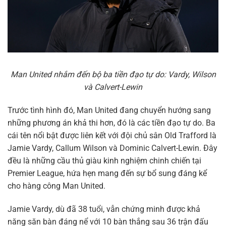
Man United nhắm đến bộ ba tiền đạo tự do: Vardy, Wilson
và Calvert-Lewin
Trước tình hình đó, Man United đang chuyển hướng sang
những phương án khả thi hơn, đó là các tiền đạo tự do. Ba
cái tên nổi bật được liên kết với đội chủ sân Old Trafford là
Jamie Vardy, Callum Wilson và Dominic Calvert-Lewin. Đây
đều là những cầu thủ giàu kinh nghiệm chinh chiến tại
Premier League, hứa hẹn mang đến sự bổ sung đáng kể
cho hàng công Man United.
Jamie Vardy, dù đã 38 tuổi, vẫn chứng minh được khả
năng săn bàn đáng nể với 10 bàn thắng sau 36 trận đấu