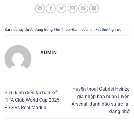
Bài viết này được đăng trong
Thể Thao
. Đánh dấu
liên kết thường trực
.
ADMIN
Huyền thoại Gabriel Heinze
Siêu kinh điển tại bán kết
gia nhập ban huấn luyện
FIFA Club World Cup 2025:
Arsenal, đánh dấu sự trở lại
PSG vs Real Madrid
đáng nhớ