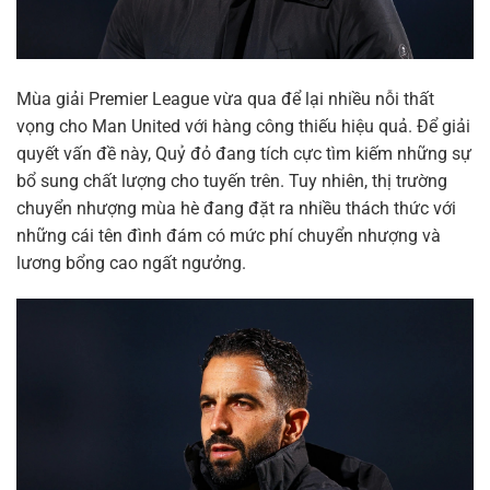
Mùa giải Premier League vừa qua để lại nhiều nỗi thất
vọng cho Man United với hàng công thiếu hiệu quả. Để giải
quyết vấn đề này, Quỷ đỏ đang tích cực tìm kiếm những sự
bổ sung chất lượng cho tuyến trên. Tuy nhiên, thị trường
chuyển nhượng mùa hè đang đặt ra nhiều thách thức với
những cái tên đình đám có mức phí chuyển nhượng và
lương bổng cao ngất ngưởng.