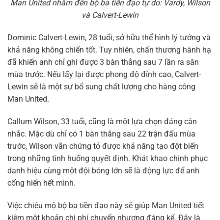
Man United nhắm đến bộ ba tiền đạo tự do: Vardy, Wilson
và Calvert-Lewin
Dominic Calvert-Lewin, 28 tuổi, sở hữu thể hình lý tưởng và
khả năng không chiến tốt. Tuy nhiên, chấn thương hành hạ
đã khiến anh chỉ ghi được 3 bàn thắng sau 7 lần ra sân
mùa trước. Nếu lấy lại được phong độ đỉnh cao, Calvert-
Lewin sẽ là một sự bổ sung chất lượng cho hàng công
Man United.
Callum Wilson, 33 tuổi, cũng là một lựa chọn đáng cân
nhắc. Mặc dù chỉ có 1 bàn thắng sau 22 trận đấu mùa
trước, Wilson vẫn chứng tỏ được khả năng tạo đột biến
trong những tình huống quyết định. Khát khao chinh phục
danh hiệu cùng một đội bóng lớn sẽ là động lực để anh
cống hiến hết mình.
Việc chiêu mộ bộ ba tiền đạo này sẽ giúp Man United tiết
kiệm một khoản chi phí chuyển nhượng đáng kể. Đây là