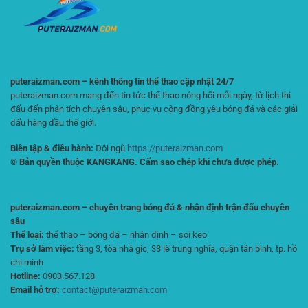
Hiệu
Quả
Cho
Người
Chơi
Online
puteraizman.com – kênh thông tin thể thao cập nhật 24/7
puteraizman.com mang đến tin tức thể thao nóng hổi mỗi ngày, từ lịch thi
đấu đến phân tích chuyên sâu, phục vụ cộng đồng yêu bóng đá và các giải
đấu hàng đầu thế giới.
Biên tập & điều hành:
Đội ngũ
https://puteraizman.com
© Bản quyền thuộc KANGKANG. Cấm sao chép khi chưa được phép.
puteraizman.com – chuyên trang bóng đá & nhận định trận đấu chuyên
sâu
Thể loại:
thể thao – bóng đá – nhận định – soi kèo
Trụ sở làm việc:
tầng 3, tòa nhà gic, 33 lê trung nghĩa, quận tân bình, tp. hồ
chí minh
Hotline:
0903.567.128
Email hỗ trợ:
contact@puteraizman.com