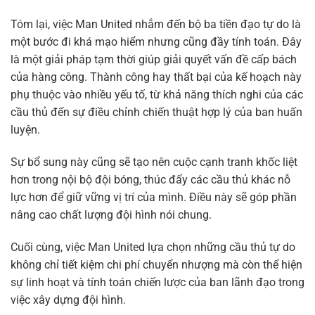
Tóm lại, việc Man United nhắm đến bộ ba tiền đạo tự do là
một bước đi khá mạo hiểm nhưng cũng đầy tính toán. Đây
là một giải pháp tạm thời giúp giải quyết vấn đề cấp bách
của hàng công. Thành công hay thất bại của kế hoạch này
phụ thuộc vào nhiều yếu tố, từ khả năng thích nghi của các
cầu thủ đến sự điều chỉnh chiến thuật hợp lý của ban huấn
luyện.
Sự bổ sung này cũng sẽ tạo nên cuộc cạnh tranh khốc liệt
hơn trong nội bộ đội bóng, thúc đẩy các cầu thủ khác nỗ
lực hơn để giữ vững vị trí của mình. Điều này sẽ góp phần
nâng cao chất lượng đội hình nói chung.
Cuối cùng, việc Man United lựa chọn những cầu thủ tự do
không chỉ tiết kiệm chi phí chuyển nhượng mà còn thể hiện
sự linh hoạt và tính toán chiến lược của ban lãnh đạo trong
việc xây dựng đội hình.