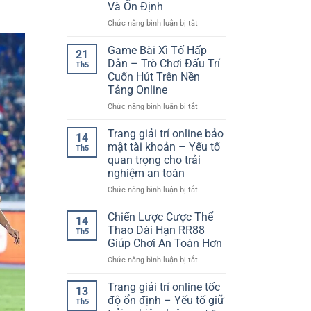
Và Ổn Định
Đầy
Tuyến
Kịch
–
ở
Chức năng bình luận bị tắt
Tính
Trải
Casino
Nghiệm
Trực
Game Bài Xì Tố Hấp
21
Giải
Tuyến
Dẫn – Trò Chơi Đấu Trí
Th5
Trí
Tốc
Cuốn Hút Trên Nền
Linh
Độ
Tảng Online
Hoạt
Cao
Cho
GG88
ở
Chức năng bình luận bị tắt
Người
–
Game
Chơi
Trải
Bài
Trang giải trí online bảo
14
Nghiệm
Xì
mật tài khoản – Yếu tố
Th5
Nhanh,
Tố
quan trọng cho trải
Mượt
Hấp
nghiệm an toàn
Và
Dẫn
Ổn
–
ở
Chức năng bình luận bị tắt
Định
Trò
Trang
Chơi
giải
Chiến Lược Cược Thể
14
Đấu
trí
Thao Dài Hạn RR88
Th5
Trí
online
Giúp Chơi An Toàn Hơn
Cuốn
bảo
Hút
ở
Chức năng bình luận bị tắt
mật
Trên
Chiến
tài
Nền
Lược
khoản
Trang giải trí online tốc
13
Tảng
Cược
–
độ ổn định – Yếu tố giữ
Th5
Online
Thể
Yếu