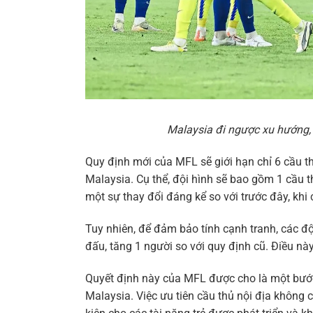
Malaysia đi ngược xu hướng, 
Quy định mới của MFL sẽ giới hạn chỉ 6 cầu t
Malaysia. Cụ thể, đội hình sẽ bao gồm 1 cầu t
một sự thay đổi đáng kể so với trước đây, khi 
Tuy nhiên, để đảm bảo tính cạnh tranh, các độ
đấu, tăng 1 người so với quy định cũ. Điều này
Quyết định này của MFL được cho là một bước
Malaysia. Việc ưu tiên cầu thủ nội địa không 