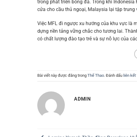
trong phát triển bóng đá. Trong khi Indonesi
cửa cho cầu thủ ngoại, Malaysia lại tập trung 
Việc MFL đi ngược xu hướng của khu vực là m
dựng nền tảng vững chắc cho tương lai. Thành
có chất lượng đào tạo trẻ và sự nỗ lực của các
Bài viết này được đăng trong
Thể Thao
. Đánh dấu
liên kết
ADMIN