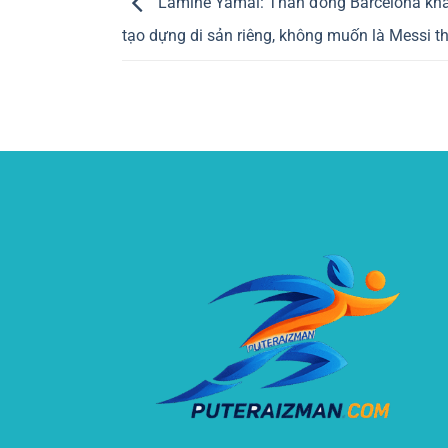
Lamine Yamal: Thần đồng Barcelona khẳ
tạo dựng di sản riêng, không muốn là Messi t