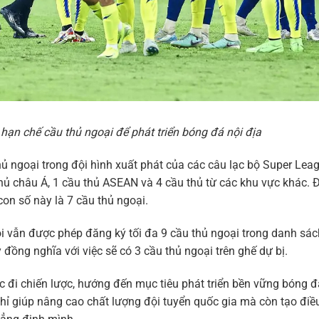
hạn chế cầu thủ ngoại để phát triển bóng đá nội địa
hủ ngoại trong đội hình xuất phát của các câu lạc bộ Super Lea
hủ châu Á, 1 cầu thủ ASEAN và 4 cầu thủ từ các khu vực khác. Đ
con số này là 7 cầu thủ ngoại.
i vẫn được phép đăng ký tối đa 9 cầu thủ ngoại trong danh sác
 đồng nghĩa với việc sẽ có 3 cầu thủ ngoại trên ghế dự bị.
 đi chiến lược, hướng đến mục tiêu phát triển bền vững bóng đ
chỉ giúp nâng cao chất lượng đội tuyển quốc gia mà còn tạo điề