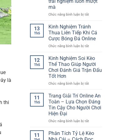
trải nghiệm luôn mượt
Thao
tố
mà
Dài
quan
Hạn
trọng
ở
Chức năng bình luận bị tắt
RR88
cho
Trang
Giúp
trải
giải
Kinh Nghiệm Tránh
13
Chơi
nghiệm
trí
Thua Liên Tiếp Khi Cá
Th5
An
an
online
Cược Bóng Đá Online
Toàn
toàn
tốc
Hơn
ở
Chức năng bình luận bị tắt
độ
Kinh
ổn
Nghiệm
định
Kinh Nghiệm Soi Kèo
12
Tránh
–
Thể Thao Giúp Người
Th5
Thua
Yếu
Chơi Đánh Giá Trận Đấu
gue
Liên
tố
Tốt Hơn
Tiếp
giữ
ây là
Khi
trải
ở
Chức năng bình luận bị tắt
Cá
nghiệm
Kinh
Cược
luôn
Nghiệm
Trang Giải Trí Online An
11
Bóng
mượt
Soi
Toàn – Lựa Chọn Đáng
h thi
Th5
Đá
mà
Kèo
Tin Cậy Cho Người Chơi
Online
Thể
Hiện Đại
Thao
Giúp
ở
Chức năng bình luận bị tắt
á
Người
Trang
Chơi
u
Giải
Phân Tích Tỷ Lệ Kèo
11
Đánh
Trí
Nhà Cái – Cách Đọc
Th5