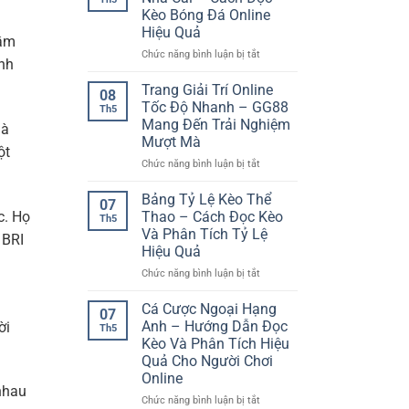
Giá
Online
Kèo Bóng Đá Online
Trận
An
Hiệu Quả
Đấu
Toàn
tầm
Tốt
–
ở
Chức năng bình luận bị tắt
ình
Hơn
Lựa
Phân
Chọn
Tích
Trang Giải Trí Online
08
Đáng
Tỷ
Tốc Độ Nhanh – GG88
Th5
Tin
Lệ
Mang Đến Trải Nghiệm
mà
Cậy
Kèo
Mượt Mà
Cho
Nhà
ột
Người
Cái
ở
Chức năng bình luận bị tắt
Chơi
–
Trang
Hiện
Cách
Giải
Bảng Tỷ Lệ Kèo Thể
07
Đại
Đọc
Trí
c. Họ
Thao – Cách Đọc Kèo
Th5
Kèo
Online
Và Phân Tích Tỷ Lệ
 BRI
Bóng
Tốc
Hiệu Quả
Đá
Độ
Online
Nhanh
ở
Chức năng bình luận bị tắt
Hiệu
–
Bảng
Quả
GG88
Tỷ
Cá Cược Ngoại Hạng
07
Mang
Lệ
Anh – Hướng Dẫn Đọc
ời
Th5
Đến
Kèo
Kèo Và Phân Tích Hiệu
Trải
Thể
Quả Cho Người Chơi
Nghiệm
Thao
Online
Mượt
–
nhau
Mà
Cách
ở
Chức năng bình luận bị tắt