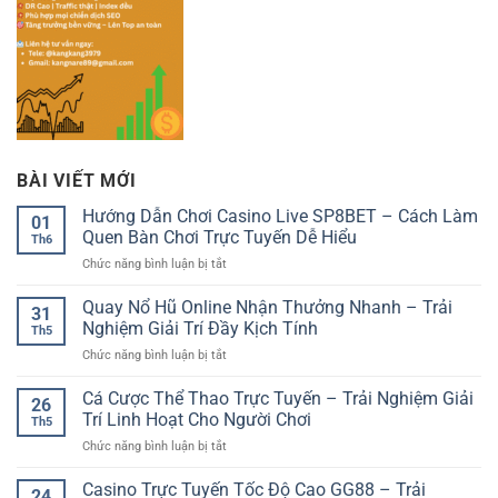
BÀI VIẾT MỚI
Hướng Dẫn Chơi Casino Live SP8BET – Cách Làm
01
Quen Bàn Chơi Trực Tuyến Dễ Hiểu
Th6
ở
Chức năng bình luận bị tắt
Hướng
Dẫn
Quay Nổ Hũ Online Nhận Thưởng Nhanh – Trải
31
Chơi
Nghiệm Giải Trí Đầy Kịch Tính
Th5
Casino
ở
Chức năng bình luận bị tắt
Live
Quay
SP8BET
Nổ
Cá Cược Thể Thao Trực Tuyến – Trải Nghiệm Giải
–
26
Hũ
Cách
Trí Linh Hoạt Cho Người Chơi
Th5
Online
Làm
ở
Chức năng bình luận bị tắt
Nhận
Quen
Cá
Thưởng
Bàn
Cược
Casino Trực Tuyến Tốc Độ Cao GG88 – Trải
Nhanh
Chơi
24