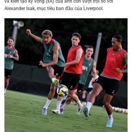
và kiến tạo kỳ vọng (xA) của anh còn vượt trội so với
Alexander Isak, mục tiêu ban đầu của Liverpool.