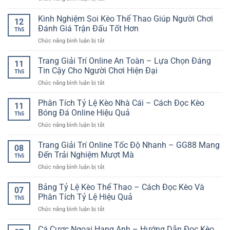
Chơi
trải
Kinh
độ
An
nghiệm
Nghiệm
Kinh Nghiệm Soi Kèo Thể Thao Giúp Người Chơi
ổn
Toàn
12
an
Tránh
định
Đánh Giá Trận Đấu Tốt Hơn
Hơn
toàn
Th5
Thua
–
ở
Chức năng bình luận bị tắt
Liên
Yếu
Kinh
Tiếp
tố
Nghiệm
Trang Giải Trí Online An Toàn – Lựa Chọn Đáng
Khi
giữ
11
Soi
Cá
Tin Cậy Cho Người Chơi Hiện Đại
trải
Th5
Kèo
Cược
nghiệm
ở
Chức năng bình luận bị tắt
Thể
Bóng
luôn
Trang
Thao
Đá
mượt
Giải
Phân Tích Tỷ Lệ Kèo Nhà Cái – Cách Đọc Kèo
Giúp
Online
11
mà
Trí
Người
Bóng Đá Online Hiệu Quả
Th5
Online
Chơi
ở
Chức năng bình luận bị tắt
An
Đánh
Phân
Toàn
Giá
Tích
Trang Giải Trí Online Tốc Độ Nhanh – GG88 Mang
–
Trận
08
Tỷ
Lựa
Đến Trải Nghiệm Mượt Mà
Đấu
Th5
Lệ
Chọn
Tốt
ở
Chức năng bình luận bị tắt
Kèo
Đáng
Hơn
Trang
Nhà
Tin
Giải
Bảng Tỷ Lệ Kèo Thể Thao – Cách Đọc Kèo Và
Cái
Cậy
07
Trí
–
Phân Tích Tỷ Lệ Hiệu Quả
Cho
Th5
Online
Cách
Người
ở
Chức năng bình luận bị tắt
Tốc
Đọc
Chơi
Bảng
Độ
Kèo
Hiện
Tỷ
Cá Cược Ngoại Hạng Anh – Hướng Dẫn Đọc Kèo
Nhanh
Bóng