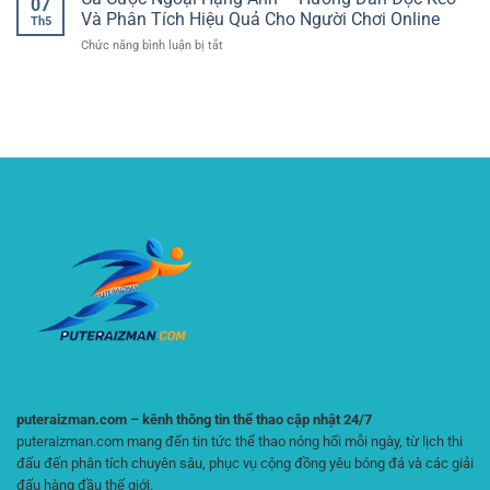
07
Đại
Lệ
–
Và Phân Tích Hiệu Quả Cho Người Chơi Online
Đá
Th5
Kèo
GG88
Online
ở
Chức năng bình luận bị tắt
Thể
Mang
Hiệu
Cá
Thao
Đến
Quả
Cược
–
Trải
Ngoại
Cách
Nghiệm
Hạng
Đọc
Mượt
Anh
Kèo
Mà
–
Và
Hướng
Phân
Dẫn
Tích
Đọc
Tỷ
Kèo
Lệ
Và
Hiệu
Phân
Quả
Tích
Hiệu
Quả
Cho
Người
Chơi
Online
puteraizman.com – kênh thông tin thể thao cập nhật 24/7
puteraizman.com mang đến tin tức thể thao nóng hổi mỗi ngày, từ lịch thi
đấu đến phân tích chuyên sâu, phục vụ cộng đồng yêu bóng đá và các giải
đấu hàng đầu thế giới.