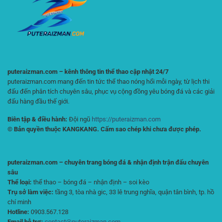
Phân
Quả
Tích
Hiệu
Quả
Cho
Người
Chơi
Online
puteraizman.com – kênh thông tin thể thao cập nhật 24/7
puteraizman.com mang đến tin tức thể thao nóng hổi mỗi ngày, từ lịch thi
đấu đến phân tích chuyên sâu, phục vụ cộng đồng yêu bóng đá và các giải
đấu hàng đầu thế giới.
Biên tập & điều hành:
Đội ngũ
https://puteraizman.com
© Bản quyền thuộc KANGKANG. Cấm sao chép khi chưa được phép.
puteraizman.com – chuyên trang bóng đá & nhận định trận đấu chuyên
sâu
Thể loại:
thể thao – bóng đá – nhận định – soi kèo
Trụ sở làm việc:
tầng 3, tòa nhà gic, 33 lê trung nghĩa, quận tân bình, tp. hồ
chí minh
Hotline:
0903.567.128
Email hỗ trợ:
contact@puteraizman.com