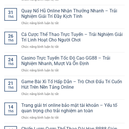
Hướng
Dẫn
Quay Nổ Hũ Online Nhận Thưởng Nhanh – Trải
31
Chơi
Nghiệm Giải Trí Đầy Kịch Tính
Th5
Casino
ở
Chức năng bình luận bị tắt
Live
Quay
SP8BET
Nổ
Cá Cược Thể Thao Trực Tuyến – Trải Nghiệm Giải
–
26
Hũ
Cách
Trí Linh Hoạt Cho Người Chơi
Th5
Online
Làm
ở
Chức năng bình luận bị tắt
Nhận
Quen
Cá
Thưởng
Bàn
Cược
Casino Trực Tuyến Tốc Độ Cao GG88 – Trải
Nhanh
Chơi
24
Thể
–
Nghiệm Nhanh, Mượt Và Ổn Định
Trực
Th5
Thao
Trải
Tuyến
ở
Chức năng bình luận bị tắt
Trực
Nghiệm
Dễ
Casino
Tuyến
Giải
Hiểu
Trực
Game Bài Xì Tố Hấp Dẫn – Trò Chơi Đấu Trí Cuốn
–
Trí
21
Tuyến
Trải
Hút Trên Nền Tảng Online
Đầy
Th5
Tốc
Nghiệm
Kịch
ở
Chức năng bình luận bị tắt
Độ
Giải
Tính
Game
Cao
Trí
Bài
Trang giải trí online bảo mật tài khoản – Yếu tố
GG88
Linh
14
Xì
–
quan trọng cho trải nghiệm an toàn
Hoạt
Th5
Tố
Trải
Cho
ở
Chức năng bình luận bị tắt
Hấp
Nghiệm
Người
Trang
Dẫn
Nhanh,
Chơi
giải
Chiến Lược Cược Thể Thao Dài Hạn RR88 Giúp
–
Mượt