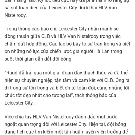
bàn thắng nào. Kỷ lục tiêu cực này đã phản ánh rõ ràng sự
sa sút toàn diện của Leicester City dưới thời HLV Van
Nistelrooy.
Trong thông cáo báo chí, Leicester City nhấn mạnh sự
đồng thuận giữa CLB và HLV Van Nistelrooy trong việc
chấm dứt hợp đồng. Câu lạc bộ bày tỏ sự trân trọng và biết
ơn những nỗ lực của chiến lược gia người Hà Lan trong
suốt thời gian dẫn dắt đội bóng.
“Ruud đã trải qua một giai đoạn đầy thách thức và đã thể
hiện sự chuyên nghiệp, tận tâm và cam kết với CLB. Ông ra
đi trong sự tôn trọng và biết ơn từ toàn đội, cùng những lời
chúc tốt đẹp nhất cho tương lai”, trích thông báo của
Leicester City.
Việc chia tay HLV Van Nistelrooy đánh dấu một bước
ngoặt quan trọng đối với Leicester City. Hiện tại, đội bóng
đang tích cực tìm kiếm một tân huấn luyện viên trưởng để