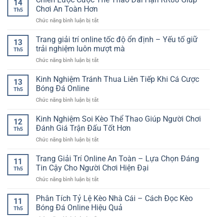
14
trí
Trò
Chơi An Toàn Hơn
Và
Th5
online
Chơi
Ổn
ở
Chức năng bình luận bị tắt
bảo
Đấu
Định
Chiến
mật
Trí
Lược
Trang giải trí online tốc độ ổn định – Yếu tố giữ
tài
Cuốn
13
Cược
khoản
trải nghiệm luôn mượt mà
Hút
Th5
Thể
–
Trên
ở
Chức năng bình luận bị tắt
Thao
Yếu
Nền
Trang
Dài
tố
Tảng
giải
Kinh Nghiệm Tránh Thua Liên Tiếp Khi Cá Cược
Hạn
quan
13
Online
trí
RR88
Bóng Đá Online
trọng
Th5
online
Giúp
cho
ở
Chức năng bình luận bị tắt
tốc
Chơi
trải
Kinh
độ
An
nghiệm
Nghiệm
Kinh Nghiệm Soi Kèo Thể Thao Giúp Người Chơi
ổn
Toàn
12
an
Tránh
định
Đánh Giá Trận Đấu Tốt Hơn
Hơn
toàn
Th5
Thua
–
ở
Chức năng bình luận bị tắt
Liên
Yếu
Kinh
Tiếp
tố
Nghiệm
Trang Giải Trí Online An Toàn – Lựa Chọn Đáng
Khi
giữ
11
Soi
Cá
Tin Cậy Cho Người Chơi Hiện Đại
trải
Th5
Kèo
Cược
nghiệm
ở
Chức năng bình luận bị tắt
Thể
Bóng
luôn
Trang
Thao
Đá
mượt
Giải
Phân Tích Tỷ Lệ Kèo Nhà Cái – Cách Đọc Kèo
Giúp
Online
11
mà
Trí
Người
Bóng Đá Online Hiệu Quả
Th5
Online
Chơi