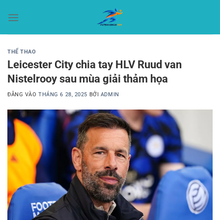
Bỏ
qua
nội
dung
THỂ THAO
Leicester City chia tay HLV Ruud van
Nistelrooy sau mùa giải thảm họa
ĐĂNG VÀO
THÁNG 6 28, 2025
BỞI
ADMIN