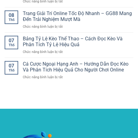
ở
Chức năng bình luận bị tắt
An
Đánh
Phân
Toàn
Giá
Tích
Trang Giải Trí Online Tốc Độ Nhanh – GG88 Mang
–
Trận
08
Tỷ
Lựa
Đến Trải Nghiệm Mượt Mà
Đấu
Th5
Lệ
Chọn
Tốt
ở
Chức năng bình luận bị tắt
Kèo
Đáng
Hơn
Trang
Nhà
Tin
Giải
Bảng Tỷ Lệ Kèo Thể Thao – Cách Đọc Kèo Và
Cái
Cậy
07
Trí
–
Phân Tích Tỷ Lệ Hiệu Quả
Cho
Th5
Online
Cách
Người
ở
Chức năng bình luận bị tắt
Tốc
Đọc
Chơi
Bảng
Độ
Kèo
Hiện
Tỷ
Cá Cược Ngoại Hạng Anh – Hướng Dẫn Đọc Kèo
Nhanh
Bóng
07
Đại
Lệ
–
Và Phân Tích Hiệu Quả Cho Người Chơi Online
Đá
Th5
Kèo
GG88
Online
ở
Chức năng bình luận bị tắt
Thể
Mang
Hiệu
Cá
Thao
Đến
Quả
Cược
–
Trải
Ngoại
Cách
Nghiệm
Hạng
Đọc
Mượt
Anh
Kèo
Mà
–
Và
Hướng
Phân
Dẫn
Tích
Đọc
Tỷ
Kèo
Lệ
Và
Hiệu