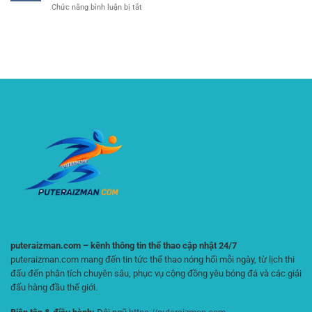
Online
ở
Chức năng bình luận bị tắt
Thể
Mang
Hiệu
Cá
Thao
Đến
Quả
Cược
–
Trải
Ngoại
Cách
Nghiệm
Hạng
Đọc
Mượt
Anh
Kèo
Mà
–
Và
Hướng
Phân
Dẫn
Tích
Đọc
Tỷ
Kèo
Lệ
Và
Hiệu
Phân
Quả
Tích
Hiệu
Quả
Cho
Người
Chơi
Online
puteraizman.com – kênh thông tin thể thao cập nhật 24/7
puteraizman.com mang đến tin tức thể thao nóng hổi mỗi ngày, từ lịch thi
đấu đến phân tích chuyên sâu, phục vụ cộng đồng yêu bóng đá và các giải
đấu hàng đầu thế giới.