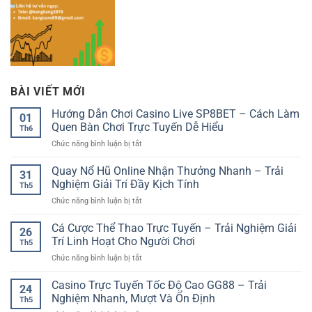
BÀI VIẾT MỚI
Hướng Dẫn Chơi Casino Live SP8BET – Cách Làm
01
Quen Bàn Chơi Trực Tuyến Dễ Hiểu
Th6
ở
Chức năng bình luận bị tắt
Hướng
Dẫn
Quay Nổ Hũ Online Nhận Thưởng Nhanh – Trải
31
Chơi
Nghiệm Giải Trí Đầy Kịch Tính
Th5
Casino
ở
Chức năng bình luận bị tắt
Live
Quay
SP8BET
Nổ
Cá Cược Thể Thao Trực Tuyến – Trải Nghiệm Giải
–
26
Hũ
Cách
Trí Linh Hoạt Cho Người Chơi
Th5
Online
Làm
ở
Chức năng bình luận bị tắt
Nhận
Quen
Cá
Thưởng
Bàn
Cược
Casino Trực Tuyến Tốc Độ Cao GG88 – Trải
Nhanh
Chơi
24
Thể
–
Nghiệm Nhanh, Mượt Và Ổn Định
Trực
Th5
Thao
Trải
Tuyến