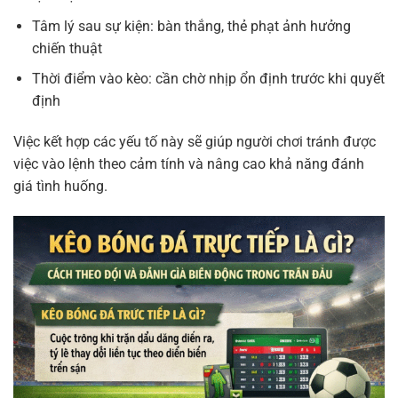
Tâm lý sau sự kiện: bàn thắng, thẻ phạt ảnh hưởng
chiến thuật
Thời điểm vào kèo: cần chờ nhịp ổn định trước khi quyết
định
Việc kết hợp các yếu tố này sẽ giúp người chơi tránh được
việc vào lệnh theo cảm tính và nâng cao khả năng đánh
giá tình huống.