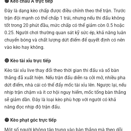
🟢 Kèo châu Á trực tiếp
Đây là dạng kèo chấp được điều chỉnh theo thế trận. Trước
trận đội mạnh có thể chấp 1 trái, nhưng nếu thi đấu không
tốt trong 20 phút đầu, mức chấp có thể giảm còn 0.5 hoặc
0.25. Người chơi thường quan sát kỹ sức ép, khả năng luân
chuyển bóng và chất lượng dứt điểm để quyết định có nên
vào kèo hay không.
🔵 Kèo tài xỉu trực tiếp
Kèo tài xỉu live thay đổi theo thời gian thi đấu và số bàn
thắng đã xuất hiện. Nếu trận đấu diễn ra cởi mở, nhiều pha
dứt điểm, nhà cái có thể đẩy mốc tài xỉu lên. Ngược lại, nếu
nhịp trận chậm và ít cơ hội nguy hiểm, mốc tổng bàn thắng
sẽ giảm dần. Đây là loại kèo phù hợp với người có khả
năng đọc nhịp độ trận đấu.
🟡 Kèo phạt góc trực tiếp
Một số người không tập trung vào bàn thắng mà theo dõi