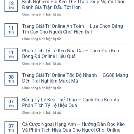
Kinh Nghiệm Soi Kèo Thể Thao Giúp Người Chơi
ổn
Toàn
12
an
Tránh
định
Đánh Giá Trận Đấu Tốt Hơn
Hơn
toàn
Th5
Thua
–
ở
Chức năng bình luận bị tắt
Liên
Yếu
Kinh
Tiếp
tố
Nghiệm
Trang Giải Trí Online An Toàn – Lựa Chọn Đáng
Khi
giữ
11
Soi
Cá
Tin Cậy Cho Người Chơi Hiện Đại
trải
Th5
Kèo
Cược
nghiệm
ở
Chức năng bình luận bị tắt
Thể
Bóng
luôn
Trang
Thao
Đá
mượt
Giải
Phân Tích Tỷ Lệ Kèo Nhà Cái – Cách Đọc Kèo
Giúp
Online
11
mà
Trí
Người
Bóng Đá Online Hiệu Quả
Th5
Online
Chơi
ở
Chức năng bình luận bị tắt
An
Đánh
Phân
Toàn
Giá
Tích
Trang Giải Trí Online Tốc Độ Nhanh – GG88 Mang
–
Trận
08
Tỷ
Lựa
Đến Trải Nghiệm Mượt Mà
Đấu
Th5
Lệ
Chọn
Tốt
ở
Chức năng bình luận bị tắt
Kèo
Đáng
Hơn
Trang
Nhà
Tin
Giải
Bảng Tỷ Lệ Kèo Thể Thao – Cách Đọc Kèo Và
Cái
Cậy
07
Trí
–
Phân Tích Tỷ Lệ Hiệu Quả
Cho
Th5
Online
Cách
Người
ở
Chức năng bình luận bị tắt
Tốc
Đọc
Chơi
Bảng
Độ
Kèo
Hiện
Tỷ
Cá Cược Ngoại Hạng Anh – Hướng Dẫn Đọc Kèo
Nhanh
Bóng
07
Đại
Lệ
–
Và Phân Tích Hiệu Quả Cho Người Chơi Online
Đá
Th5
Kèo
GG88