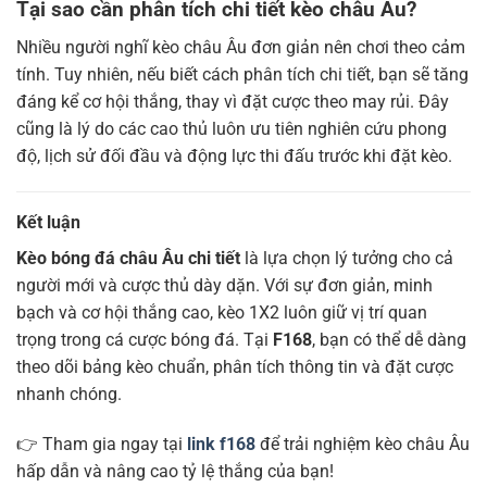
Tại sao cần phân tích chi tiết kèo châu Âu?
Nhiều người nghĩ kèo châu Âu đơn giản nên chơi theo cảm
tính. Tuy nhiên, nếu biết cách phân tích chi tiết, bạn sẽ tăng
đáng kể cơ hội thắng, thay vì đặt cược theo may rủi. Đây
cũng là lý do các cao thủ luôn ưu tiên nghiên cứu phong
độ, lịch sử đối đầu và động lực thi đấu trước khi đặt kèo.
Kết luận
Kèo bóng đá châu Âu chi tiết
là lựa chọn lý tưởng cho cả
người mới và cược thủ dày dặn. Với sự đơn giản, minh
bạch và cơ hội thắng cao, kèo 1X2 luôn giữ vị trí quan
trọng trong cá cược bóng đá. Tại
F168
, bạn có thể dễ dàng
theo dõi bảng kèo chuẩn, phân tích thông tin và đặt cược
nhanh chóng.
👉 Tham gia ngay tại
link f168
để trải nghiệm kèo châu Âu
hấp dẫn và nâng cao tỷ lệ thắng của bạn!