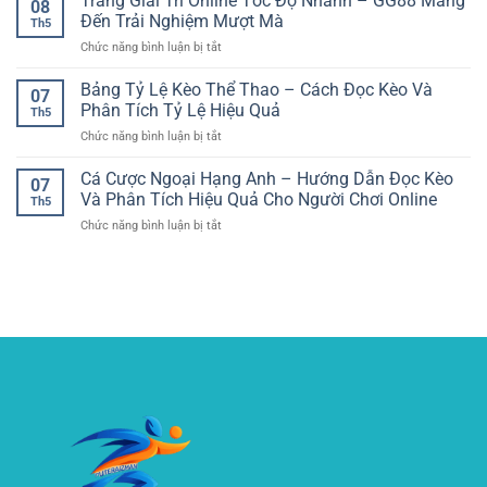
Trang Giải Trí Online Tốc Độ Nhanh – GG88 Mang
Trận
08
Tỷ
Lựa
Đến Trải Nghiệm Mượt Mà
Đấu
Th5
Lệ
Chọn
Tốt
ở
Chức năng bình luận bị tắt
Kèo
Đáng
Hơn
Trang
Nhà
Tin
Giải
Bảng Tỷ Lệ Kèo Thể Thao – Cách Đọc Kèo Và
Cái
Cậy
07
Trí
–
Phân Tích Tỷ Lệ Hiệu Quả
Cho
Th5
Online
Cách
Người
ở
Chức năng bình luận bị tắt
Tốc
Đọc
Chơi
Bảng
Độ
Kèo
Hiện
Tỷ
Cá Cược Ngoại Hạng Anh – Hướng Dẫn Đọc Kèo
Nhanh
Bóng
07
Đại
Lệ
–
Và Phân Tích Hiệu Quả Cho Người Chơi Online
Đá
Th5
Kèo
GG88
Online
ở
Chức năng bình luận bị tắt
Thể
Mang
Hiệu
Cá
Thao
Đến
Quả
Cược
–
Trải
Ngoại
Cách
Nghiệm
Hạng
Đọc
Mượt
Anh
Kèo
Mà
–
Và
Hướng
Phân
Dẫn
Tích
Đọc
Tỷ
Kèo
Lệ
Và
Hiệu
Phân
Quả
Tích
Hiệu