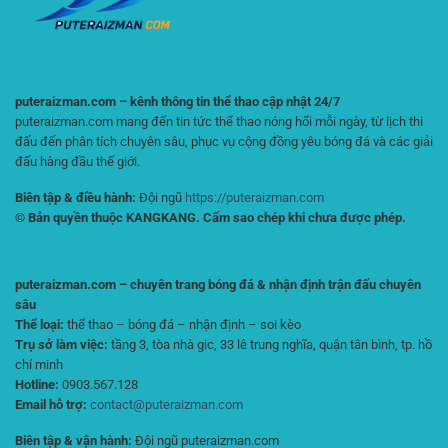
Quả
Cho
Người
Chơi
Online
puteraizman.com – kênh thông tin thể thao cập nhật 24/7
puteraizman.com mang đến tin tức thể thao nóng hổi mỗi ngày, từ lịch thi
đấu đến phân tích chuyên sâu, phục vụ cộng đồng yêu bóng đá và các giải
đấu hàng đầu thế giới.
Biên tập & điều hành:
Đội ngũ
https://puteraizman.com
© Bản quyền thuộc KANGKANG. Cấm sao chép khi chưa được phép.
puteraizman.com – chuyên trang bóng đá & nhận định trận đấu chuyên
sâu
Thể loại:
thể thao – bóng đá – nhận định – soi kèo
Trụ sở làm việc:
tầng 3, tòa nhà gic, 33 lê trung nghĩa, quận tân bình, tp. hồ
chí minh
Hotline:
0903.567.128
Email hỗ trợ:
contact@puteraizman.com
Biên tập & vận hành:
Đội ngũ puteraizman.com