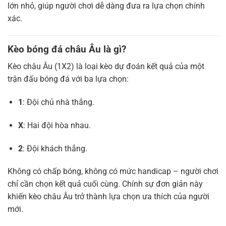
lớn nhỏ, giúp người chơi dễ dàng đưa ra lựa chọn chính
xác.
Kèo bóng đá châu Âu là gì?
Kèo châu Âu (1X2) là loại kèo dự đoán kết quả của một
trận đấu bóng đá với ba lựa chọn:
1
: Đội chủ nhà thắng.
X
: Hai đội hòa nhau.
2
: Đội khách thắng.
Không có chấp bóng, không có mức handicap – người chơi
chỉ cần chọn kết quả cuối cùng. Chính sự đơn giản này
khiến kèo châu Âu trở thành lựa chọn ưa thích của người
mới.