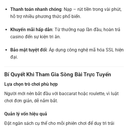
Thanh toán nhanh chóng
: Nạp – rút tiền trong vài phút,
hỗ trợ nhiều phương thức phổ biến.
Khuyến mãi hấp dẫn
: Từ thưởng nạp lần đầu, hoàn trả
casino đến sự kiện tri ân.
Bảo mật tuyệt đối
: Áp dụng công nghệ mã hóa SSL hiện
đại.
Bí Quyết Khi Tham Gia Sòng Bài Trực Tuyến
Lựa chọn trò chơi phù hợp
Người mới nên bắt đầu với baccarat hoặc roulette, vì luật
chơi đơn giản, dễ nắm bắt.
Quản lý vốn hiệu quả
Đặt ngân sách cụ thể cho mỗi phiên chơi để duy trì trải