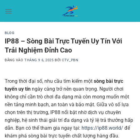
Bỏ
qua
nội
dung
BLOG
IP88 – Sòng Bài Trực Tuyến Uy Tín Với
Trải Nghiệm Đỉnh Cao
ĐĂNG VÀO
THÁNG 9 6, 2025
BỞI
CTV_PBN
Trong thời đại số, nhu cầu tìm kiếm một
sòng bài trực
tuyến uy tín
ngày càng trở nên quan trọng. Người chơi
không chỉ cần trò chơi đa dạng mà còn mong muốn một
nền tảng minh bạch, an toàn và bảo mật. Giữa vô số lựa
chọn trên thị trường, IP88 nổi bật nhờ dịch vụ chuyên
nghiệp, hệ sinh thái giải trí đa dạng và tỷ lệ trả thưởng hấp
dẫn. Bạn có thể tham gia ngay tại:
https://ip88.world/
để
khám phá sòng bài trực tuyến chất lượng hàng đầu.