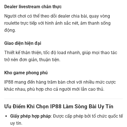
Dealer livestream chân thực
Người chơi có thể theo dõi dealer chia bài, quay vòng
roulette trực tiếp với hình ảnh sắc nét, âm thanh sống
động.
Giao diện hiện đại
Thiết kế thân thiện, tốc độ load nhanh, giúp mọi thao tác
trở nên đơn giản, thuận tiện.
Kho game phong phú
IP88 mang đến hàng trăm bàn chơi với nhiều mức cược
khác nhau, phù hợp cho cả người mới lẫn cao thủ.
Ưu Điểm Khi Chọn IP88 Làm Sòng Bài Uy Tín
Giấy phép hợp pháp
: Được cấp phép bởi tổ chức quốc tế
uy tín.