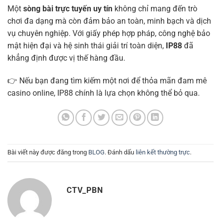
Một
sòng bài trực tuyến uy tín
không chỉ mang đến trò
chơi đa dạng mà còn đảm bảo an toàn, minh bạch và dịch
vụ chuyên nghiệp. Với giấy phép hợp pháp, công nghệ bảo
mật hiện đại và hệ sinh thái giải trí toàn diện,
IP88
đã
khẳng định được vị thế hàng đầu.
👉 Nếu bạn đang tìm kiếm một nơi để thỏa mãn đam mê
casino online, IP88 chính là lựa chọn không thể bỏ qua.
Bài viết này được đăng trong
BLOG
. Đánh dấu
liên kết thường trực
.
CTV_PBN