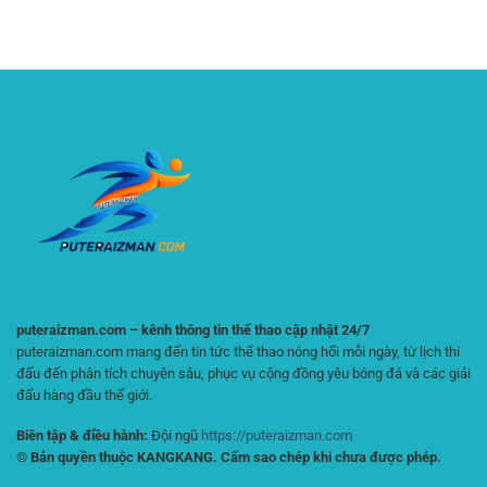
Trải
Ngoại
Cách
Nghiệm
Hạng
Đọc
Mượt
Anh
Kèo
Mà
–
Và
Hướng
Phân
Dẫn
Tích
Đọc
Tỷ
Kèo
Lệ
Và
Hiệu
Phân
Quả
Tích
Hiệu
Quả
Cho
Người
Chơi
Online
puteraizman.com – kênh thông tin thể thao cập nhật 24/7
puteraizman.com mang đến tin tức thể thao nóng hổi mỗi ngày, từ lịch thi
đấu đến phân tích chuyên sâu, phục vụ cộng đồng yêu bóng đá và các giải
đấu hàng đầu thế giới.
Biên tập & điều hành:
Đội ngũ
https://puteraizman.com
© Bản quyền thuộc KANGKANG. Cấm sao chép khi chưa được phép.