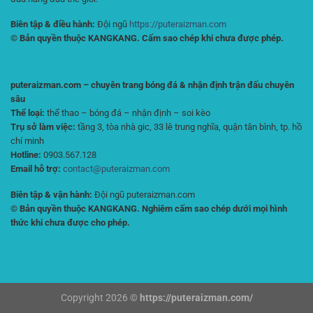
Biên tập & điều hành:
Đội ngũ
https://puteraizman.com
© Bản quyền thuộc KANGKANG. Cấm sao chép khi chưa được phép.
puteraizman.com – chuyên trang bóng đá & nhận định trận đấu chuyên
sâu
Thể loại:
thể thao – bóng đá – nhận định – soi kèo
Trụ sở làm việc:
tầng 3, tòa nhà gic, 33 lê trung nghĩa, quận tân bình, tp. hồ
chí minh
Hotline:
0903.567.128
Email hỗ trợ:
contact@puteraizman.com
Biên tập & vận hành:
Đội ngũ puteraizman.com
© Bản quyền thuộc KANGKANG. Nghiêm cấm sao chép dưới mọi hình
thức khi chưa được cho phép.
Copyright 2026 ©
https://puteraizman.com/